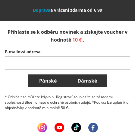
Doprava
a vrácení zdarma od € 99
España
Suomi
United Kingdom
Přihlaste se k odběru novinek a získejte voucher v
Sverige
Slovenija
België (Nederlands)
hodnotě
10 €
.
E-mailová adresa
Belgique (Français)
Danmark
Norge
Všechny země
Pánské
Dámské
* Odhlásit se můžete kdykoliv. Registrací souhlasíte se zásadami
společnosti Blue Tomato o ochraně osobních údajů. *Poukaz lze uplatnit u
objednávky v hodnotě minimálně 50 €.