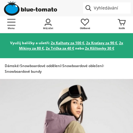
Menu
Můj účet
Oblíbené
Košík
Využij balíčky a ušetři:
2x Kalhoty za 100 €
,
2x Kraťasy za 90 €
,
2x
Mikiny za 80 €
,
2x Trička za 40 €
nebo
2x Kšiltovky 30 €
Dámské
Snowboardové oddělení
Snowboardové oblečení
Snowboardové bundy