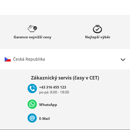
Garance
nejnižší ceny
Nejlepší
výběr
Česká Republika
Vybrat zemi
Zákaznický servis (časy v CET)
+43 316 455 123
po-pá: 8:00 - 18:00
Deutschland
Österreich
Schweiz (Deutsch)
WhatsApp
Suisse (Français)
Svizzera (Italiano)
France
E-Mail
Nederland
Italia (Italiano)
Italien (Deutsch)