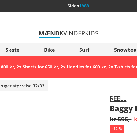
Siden
1988
MÆND
KVINDER
KIDS
Flere lande
Sverige
Skate
Bike
Surf
Snowboa
Slovenija
 800 kr
,
2x Shorts for 650 kr
,
2x Hoodies for 600 kr
,
2x T-shirts fo
België (Nederlands)
Belgique (Français)
bruger størrelse
32/32
.
Danmark
REELL
Norge
Baggy 
kr 596,-
k
-
12
%