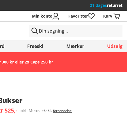
21 dages
returret
Min konto
Favoritter
Kurv
rd
Freeski
Mærker
Udsalg
r 300 kr
eller
2x Caps 250 kr
Gem
Bukser
r 525,-
inkl. Moms
ekskl.
forsendelse