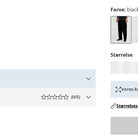
Farve
:
blac
Størrelse
Vores k
(
0
/5)
Størrelses