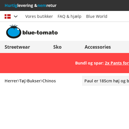
Hurtig
levering &
nem
retur
Vores butikker
FAQ & hjælp
Blue World
Vælg land
Deutschland
Nederland
Streetwear
Sko
Accessories
Österreich
Italia (Italiano)
Bundl og spar:
2x Pants for
Schweiz (Deutsch)
Italien (Deutsch)
Suisse (Français)
España
Herrer
Tøj
Bukser
Chinos
Paul er 185cm høj og 
Svizzera (Italiano)
Suomi
France
United Kingdom