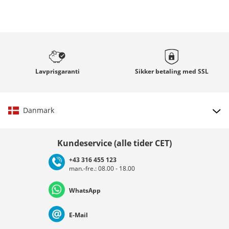
Lavprisgaranti
Sikker betaling med
SSL
Danmark
Vælg land
Kundeservice (alle tider CET)
+43 316 455 123
man.-fre.: 08.00 - 18.00
Deutschland
Österreich
Schweiz (Deutsch)
WhatsApp
Suisse (Français)
Svizzera (Italiano)
France
E-Mail