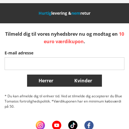
Nederland
Italia (Italiano)
Italien (Deutsch)
Hurtig
levering &
nem
retur
España
Suomi
United Kingdom
Tilmeld dig til vores nyhedsbrev nu og modtag en
10
Sverige
Slovenija
België (Nederlands)
euro værdikupon
.
E-mail adresse
Belgique (Français)
Danmark
Norge
Flere lande
Herrer
Kvinder
* Du kan afmelde dig til enhver tid. Ved at tilmelde dig accepterer du Blue
Tomatos fortrolighedspolitik. *Værdikuponen har en minimum købsværdi
på 50.