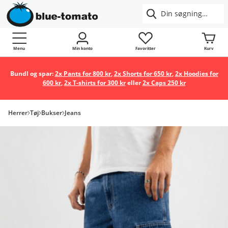
Menu
Min konto
Favoritter
Kurv
Bundl og spar:
2x Pants for 800 kr
,
2x Shorts for 650 kr
,
2x Hoodies for
600 kr
,
2x T-shirts for 300 kr
eller
2x Caps 250 kr
Herrer
Tøj
Bukser
Jeans