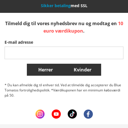
Sikker betaling
med SSL
España
Suomi
United Kingdom
Tilmeld dig til vores nyhedsbrev nu og modtag en
10
euro værdikupon
.
Sverige
Slovenija
België (Nederlands)
E-mail adresse
Belgique (Français)
Danmark
Norge
Flere lande
Herrer
Kvinder
* Du kan afmelde dig til enhver tid. Ved at tilmelde dig accepterer du Blue
Tomatos fortrolighedspolitik. *Værdikuponen har en minimum købsværdi
på 50.