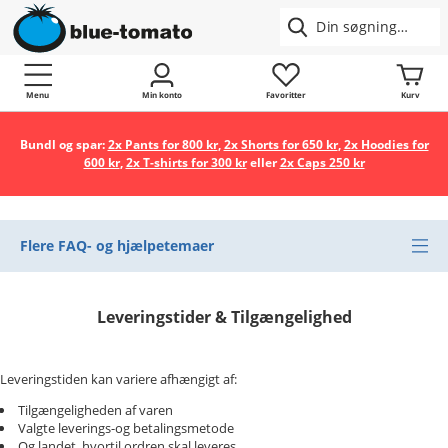
Menu
Min konto
Favoritter
Kurv
Bundl og spar:
2x Pants for 800 kr
,
2x Shorts for 650 kr
,
2x Hoodies for
600 kr
,
2x T-shirts for 300 kr
eller
2x Caps 250 kr
Flere FAQ- og hjælpetemaer
Leveringstider & Tilgængelighed
Leveringstiden kan variere afhængigt af:
Tilgængeligheden af varen
Valgte leverings-og betalingsmetode
Og landet, hvortil ordren skal leveres.