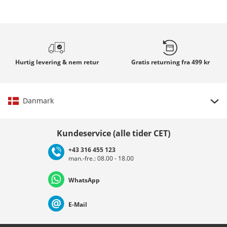
Hurtig
levering & nem retur
Gratis returning
fra 499 kr
Danmark
Vælg land
Kundeservice (alle tider CET)
+43 316 455 123
man.-fre.: 08.00 - 18.00
Deutschland
Österreich
Schweiz (Deutsch)
WhatsApp
Suisse (Français)
Svizzera (Italiano)
France
E-Mail
Nederland
Italia (Italiano)
Italien (Deutsch)