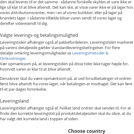
den skal leveres til er det samme - sådanne forskelle skyldes at vare ikke er
lige så klar til at blive afsendt. Det kan ske, at visse varer ikke er på lager hos
vores distributionscenter, men i en af vores butikker, eller på lager på
brandets lager. I sådanne tilfælde bliver varen sendt til vores lager og
derefter videresendt til dig.
Valgte leverings-og betalingsmulighed
Leveringstiden afhænger også af pakkefordeleren. Leveringstiden markeret
på varens detaljeside gælder standardleveringsbetingelser. For flere
detaljer omkring leveringsmuligheder se
Leveringsmetoder &
Omkostninger
.
Vær opmærksom på, at leveringstiden på disse tider ikke tager højde for,
hvorvidt varen er klar til at blive afsendt.
Derudover skal du være opmærksom på, at ved forudbetalinger vil ordren
først blive afsendt fra vores lager, når betalingen er modtaget. Det kan føre
til et par dages forsinkelse.
Leveringsland
Leveringstiden afhænger også af, hvilket land ordren skal sendes til. For at
finde den korrekte leveringstid på produktdetaljesiden skal du sikre, at du
har valgt det korrekte land i toppen af siden.