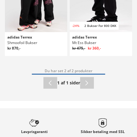
-24%
2 Bukser For 800 DKK
adidas Terrex
adidas Terrex
Shmoofoil Bukser
Mt Ess Bukser
kr 870,-
kr 475,-
kr 360,-
Du har set 2 af 2 produkter
1 af 1 sider
Lavprisgaranti
Sikker betaling med
SSL