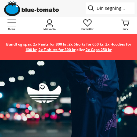
Menu
Min konto
Favoritter
Kurv
Bundl og spar:
2x Pants for 800 kr
,
2x Shorts for 650 kr
,
2x Hoodies for
600 kr
,
2x T-shirts for 300 kr
eller
2x Caps 250 kr