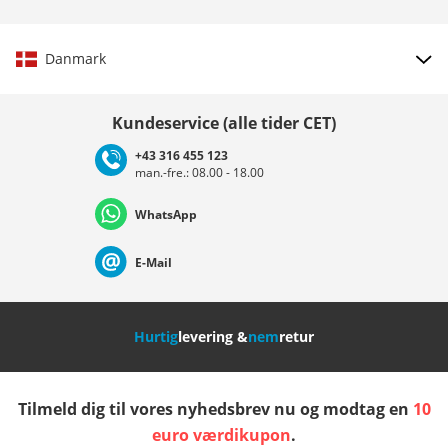
Danmark
Vælg land
Kundeservice (alle tider CET)
+43 316 455 123
man.-fre.: 08.00 - 18.00
Deutschland
Österreich
Schweiz (Deutsch)
WhatsApp
Suisse (Français)
Svizzera (Italiano)
France
E-Mail
Nederland
Italia (Italiano)
Italien (Deutsch)
Hurtig
levering &
nem
retur
España
Suomi
United Kingdom
Tilmeld dig til vores nyhedsbrev nu og modtag en
10
Sverige
Slovenija
België (Nederlands)
euro værdikupon
.