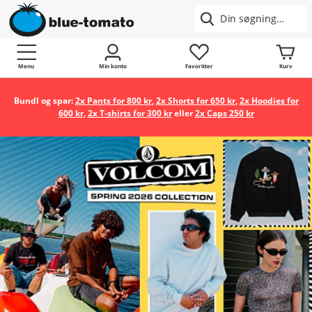
Menu
Min konto
Favoritter
Kurv
Bundl og spar:
2x Pants for 800 kr
,
2x Shorts for 650 kr
,
2x Hoodies for
600 kr
,
2x T-shirts for 300 kr
eller
2x Caps 250 kr