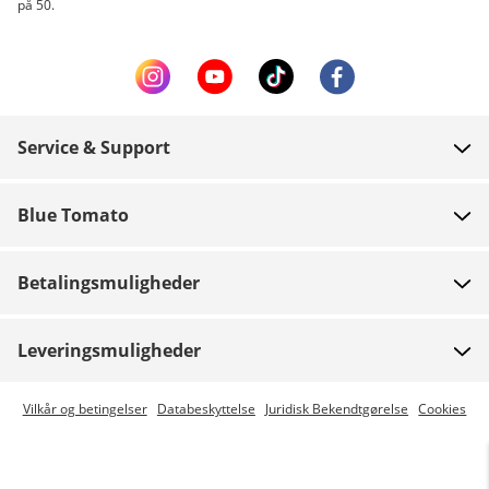
på 50.
Service & Support
FAQ
Blue Tomato
Kontakt
Om os
Betaling
Betalingsmuligheder
Butikker
Levering
Job
Retur
Leveringsmuligheder
Team riders
Gavekort
Express levering er mulig
Vilkår og betingelser
Databeskyttelse
Juridisk Bekendtgørelse
Cookies
Blue World
Track din ordre
Presse
Zumiez