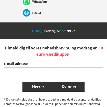
WhatsApp
Suisse (Français)
Svizzera (Italiano)
France
E-Mail
Nederland
Italia (Italiano)
Italien (Deutsch)
Hurtig
levering &
nem
retur
España
Suomi
United Kingdom
Tilmeld dig til vores nyhedsbrev nu og modtag en
10
Sverige
Slovenija
België (Nederlands)
euro værdikupon
.
E-mail adresse
Belgique (Français)
Danmark
Norge
Flere lande
Herrer
Kvinder
* Du kan afmelde dig til enhver tid. Ved at tilmelde dig accepterer du Blue
Tomatos fortrolighedspolitik. *Værdikuponen har en minimum købsværdi