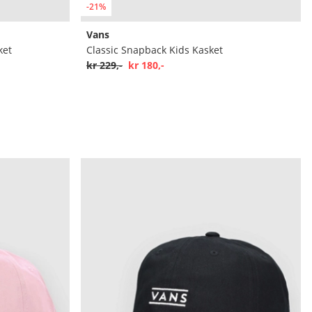
-21%
Vans
ket
Classic Snapback Kids Kasket
kr 229,-
kr 180,-