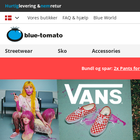
Hurtig
levering &
nem
retur
Vores butikker
FAQ & hjælp
Blue World
Vælg land
Deutschland
Nederland
Streetwear
Sko
Accessories
Österreich
Italia (Italiano)
Bundl og spar:
2x Pants for
Schweiz (Deutsch)
Italien (Deutsch)
Suisse (Français)
España
Svizzera (Italiano)
Suomi
France
United Kingdom