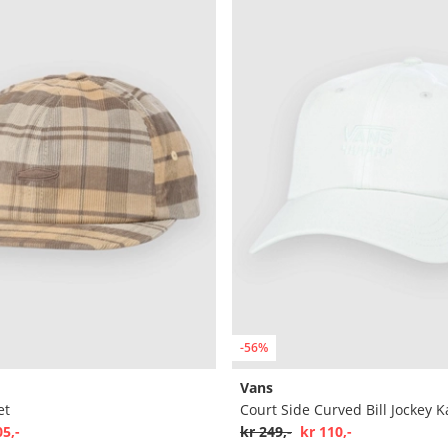
-56%
Vans
et
Court Side Curved Bill Jockey K
05,-
kr 249,-
kr 110,-