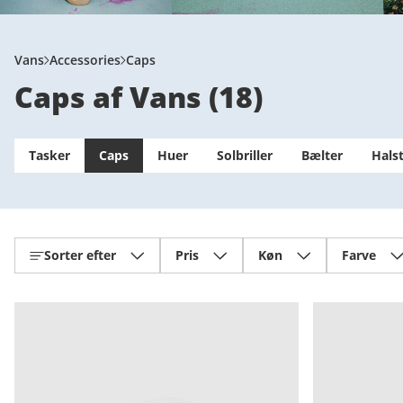
Vans
Accessories
Caps
Caps af Vans
(
18
)
Tasker
Caps
Huer
Solbriller
Bælter
Hals
Sorter efter
Pris
Køn
Farve