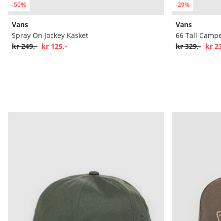
-50%
-29%
Vans
Vans
Spray On Jockey Kasket
66 Tall Campe
kr 249,-
kr 125,-
kr 329,-
kr 2