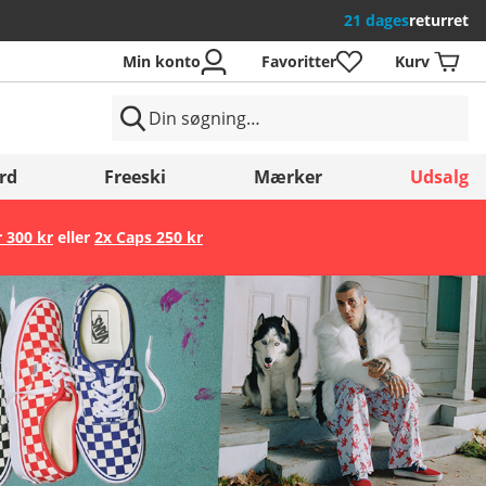
21 dages
returret
Min konto
Favoritter
Kurv
rd
Freeski
Mærker
Udsalg
r 300 kr
eller
2x Caps 250 kr
Gem