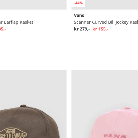
-44%
Vans
r Earflap Kasket
Scanner Curved Bill Jockey Kas
35,-
kr 279,-
kr 155,-