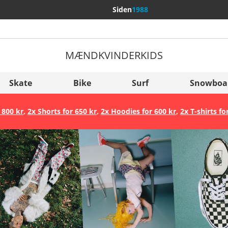
Siden
1988
MÆND
KVINDER
KIDS
Flere lande
Sverige
Skate
Bike
Surf
Snowboa
Slovenija
 800 kr
,
2x Shorts for 650 kr
,
2x Hoodies for 600 kr
,
2x T-shirts fo
België (Nederlands)
Belgique (Français)
Danmark
Norge