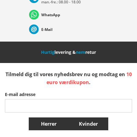
man.-fre.: 08.00 - 18.00
Deutschland
Österreich
Schweiz (Deutsch)
WhatsApp
Suisse (Français)
Svizzera (Italiano)
France
E-Mail
Nederland
Italia (Italiano)
Italien (Deutsch)
Hurtig
levering &
nem
retur
España
Suomi
United Kingdom
Tilmeld dig til vores nyhedsbrev nu og modtag en
10
Sverige
Slovenija
België (Nederlands)
euro værdikupon
.
E-mail adresse
Belgique (Français)
Danmark
Norge
Flere lande
Herrer
Kvinder