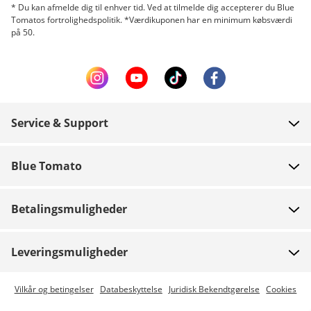
* Du kan afmelde dig til enhver tid. Ved at tilmelde dig accepterer du Blue
Tomatos fortrolighedspolitik. *Værdikuponen har en minimum købsværdi
på 50.
Service & Support
FAQ
Blue Tomato
Kontakt
Om os
Betaling
Betalingsmuligheder
Butikker
Levering
Job
Retur
Leveringsmuligheder
Team riders
Gavekort
Express levering er mulig
Vilkår og betingelser
Databeskyttelse
Juridisk Bekendtgørelse
Cookies
Blue World
Track din ordre