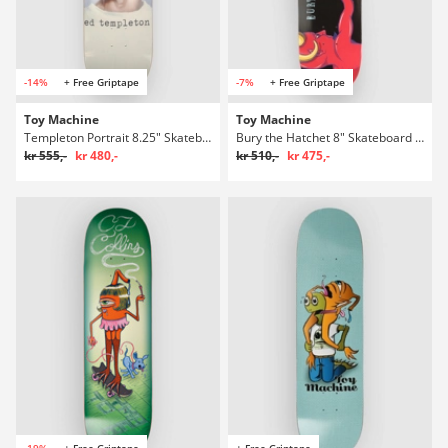
-14%
+ Free Griptape
-7%
+ Free Griptape
Toy Machine
Toy Machine
Templeton Portrait 8.25" Skateboard deck
Bury the Hatchet 8" Skateboard deck
kr 555,-
kr 480,-
kr 510,-
kr 475,-
-19%
+ Free Griptape
+ Free Griptape