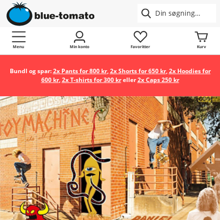
Menu
Min konto
Favoritter
Kurv
Bundl og spar:
2x Pants for 800 kr
,
2x Shorts for 650 kr
,
2x Hoodies for
600 kr
,
2x T-shirts for 300 kr
eller
2x Caps 250 kr