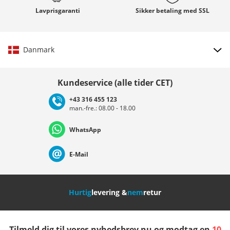
Lavprisgaranti
Sikker betaling med
SSL
Danmark
Vælg land
Kundeservice (alle tider CET)
+43 316 455 123
man.-fre.: 08.00 - 18.00
Deutschland
Österreich
Schweiz (Deutsch)
WhatsApp
Suisse (Français)
Svizzera (Italiano)
France
E-Mail
Nederland
Italia (Italiano)
Italien (Deutsch)
Hurtig
levering &
nem
retur
España
Suomi
United Kingdom
Tilmeld dig til vores nyhedsbrev nu og modtag en
10