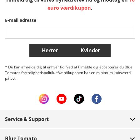
Sverige
Slovenija
België (Nederlands)
euro værdikupon
.
E-mail adresse
Belgique (Français)
Danmark
Norge
Flere lande
Herrer
Kvinder
* Du kan afmelde dig til enhver tid. Ved at tilmelde dig accepterer du Blue
Tomatos fortrolighedspolitik. *Værdikuponen har en minimum købsværdi
på 50.
Service & Support
FAQ
Blue Tomato