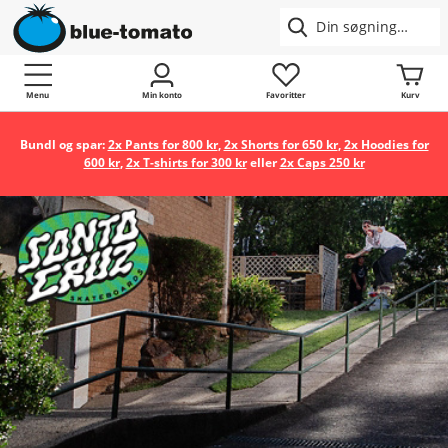
Menu
Min konto
Favoritter
Kurv
Bundl og spar:
2x Pants for 800 kr
,
2x Shorts for 650 kr
,
2x Hoodies for
600 kr
,
2x T-shirts for 300 kr
eller
2x Caps 250 kr