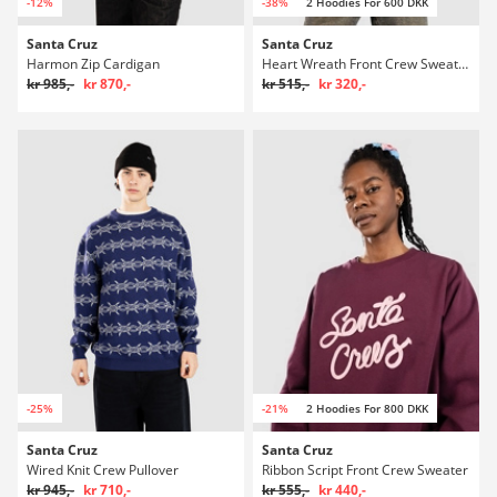
-12%
-38%
2 Hoodies For 600 DKK
Santa Cruz
Santa Cruz
Harmon Zip Cardigan
Heart Wreath Front Crew Sweater
kr 985,-
kr 870,-
kr 515,-
kr 320,-
-25%
-21%
2 Hoodies For 800 DKK
Santa Cruz
Santa Cruz
Wired Knit Crew Pullover
Ribbon Script Front Crew Sweater
kr 945,-
kr 710,-
kr 555,-
kr 440,-