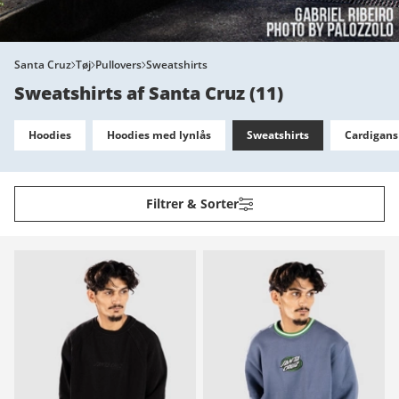
Santa Cruz
Tøj
Pullovers
Sweatshirts
Sweatshirts af Santa Cruz
(
11
)
Hoodies
Hoodies med lynlås
Sweatshirts
Cardigans
Filtrer & Sorter