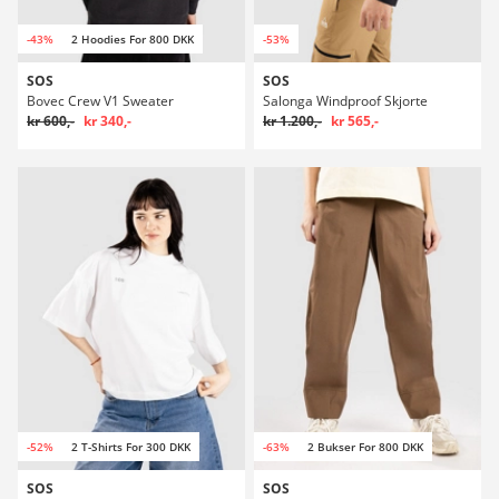
-43%
2 Hoodies For 800 DKK
-53%
SOS
SOS
Bovec Crew V1 Sweater
Salonga Windproof Skjorte
kr 600,-
kr 340,-
kr 1.200,-
kr 565,-
-52%
2 T-Shirts For 300 DKK
-63%
2 Bukser For 800 DKK
SOS
SOS