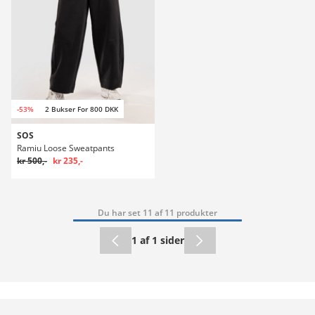
-53%
2 Bukser For 800 DKK
SOS
Ramiu Loose Sweatpants
kr 500,-
kr 235,-
Du har set 11 af 11 produkter
1 af 1 sider