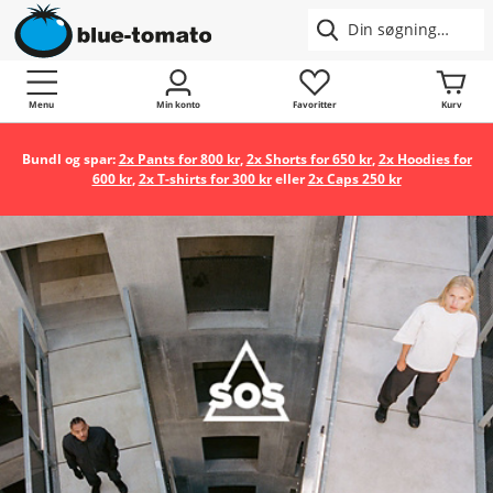
Menu
Min konto
Favoritter
Kurv
Bundl og spar:
2x Pants for 800 kr
,
2x Shorts for 650 kr
,
2x Hoodies for
600 kr
,
2x T-shirts for 300 kr
eller
2x Caps 250 kr