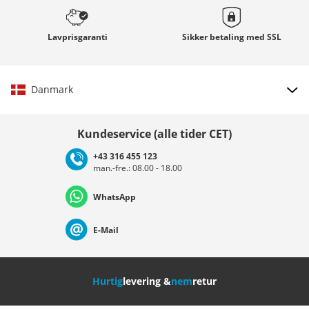
Lavprisgaranti
Sikker betaling med
SSL
Danmark
Vælg land
Kundeservice (alle tider CET)
+43 316 455 123
man.-fre.: 08.00 - 18.00
Deutschland
Österreich
Schweiz (Deutsch)
WhatsApp
Suisse (Français)
Svizzera (Italiano)
France
E-Mail
Nederland
Italia (Italiano)
Italien (Deutsch)
Hurtig
levering &
nem
retur
España
Suomi
United Kingdom