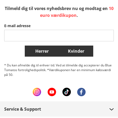
Tilmeld dig til vores nyhedsbrev nu og modtag en
10
Sverige
Slovenija
België (Nederlands)
euro værdikupon
.
E-mail adresse
Belgique (Français)
Danmark
Norge
Flere lande
Herrer
Kvinder
* Du kan afmelde dig til enhver tid. Ved at tilmelde dig accepterer du Blue
Tomatos fortrolighedspolitik. *Værdikuponen har en minimum købsværdi
på 50.
Service & Support