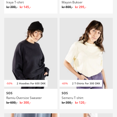
Iraya T-shirt
Mayon Bukser
kr 300,-
kr 145,-
kr 800,-
kr 295,-
-50%
2 Hoodies For 600 DKK
-60%
2 T-Shirts For 300 DKK
SOS
SOS
Ramiu Oversize Sweater
Semeru T-shirt
kr 600,-
kr 300,-
kr 300,-
kr 120,-