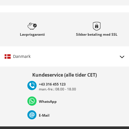
Lavprisgaranti
Sikker betaling med
SSL
Danmark
Vælg land
Kundeservice (alle tider CET)
+43 316 455 123
man.-fre.: 08.00 - 18.00
Deutschland
Österreich
Schweiz (Deutsch)
WhatsApp
Suisse (Français)
Svizzera (Italiano)
France
E-Mail
Nederland
Italia (Italiano)
Italien (Deutsch)