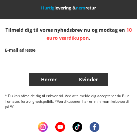
Hurtig
levering &
nem
retur
España
Suomi
United Kingdom
Tilmeld dig til vores nyhedsbrev nu og modtag en
10
Sverige
Slovenija
België (Nederlands)
euro værdikupon
.
E-mail adresse
Belgique (Français)
Danmark
Norge
Flere lande
Herrer
Kvinder
* Du kan afmelde dig til enhver tid. Ved at tilmelde dig accepterer du Blue
Tomatos fortrolighedspolitik. *Værdikuponen har en minimum købsværdi
på 50.