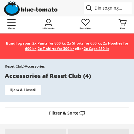
Menu
Min konto
Favoritter
Kurv
Bundl og spar:
2x Pants for 800 kr
,
2x Shorts for 650 kr
,
2x Hoodies for
600 kr
,
2x T-shirts for 300 kr
eller
2x Caps 250 kr
Reset Club
Accessories
Accessories af Reset Club
(
4
)
Hjem & Livsstil
Filtrer & Sorter