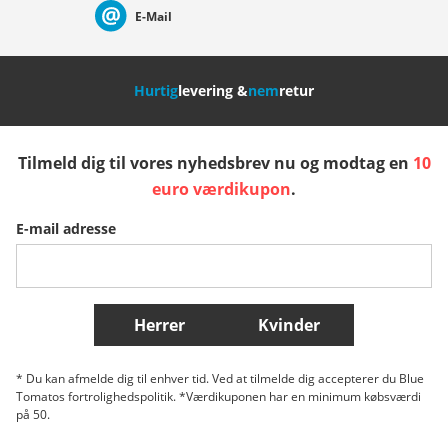
E-Mail
Nederland
Italia (Italiano)
Italien (Deutsch)
Hurtig
levering &
nem
retur
España
Suomi
United Kingdom
Tilmeld dig til vores nyhedsbrev nu og modtag en
10
Sverige
Slovenija
België (Nederlands)
euro værdikupon
.
E-mail adresse
Belgique (Français)
Danmark
Norge
Flere lande
Herrer
Kvinder
* Du kan afmelde dig til enhver tid. Ved at tilmelde dig accepterer du Blue
Tomatos fortrolighedspolitik. *Værdikuponen har en minimum købsværdi
på 50.