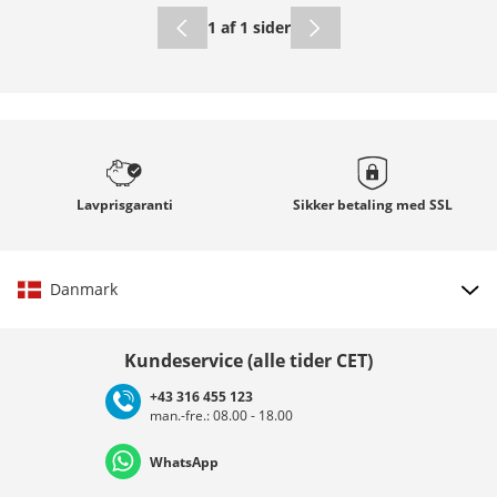
1 af 1 sider
Lavprisgaranti
Sikker betaling med
SSL
Danmark
Vælg land
Kundeservice (alle tider CET)
+43 316 455 123
man.-fre.: 08.00 - 18.00
Deutschland
Österreich
Schweiz (Deutsch)
WhatsApp
Suisse (Français)
Svizzera (Italiano)
France