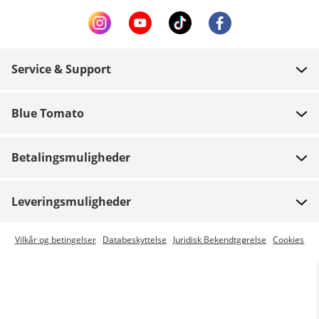
Service & Support
FAQ
Blue Tomato
Kontakt
Om os
Betaling
Betalingsmuligheder
Butikker
Levering
Job
Retur
Leveringsmuligheder
Team riders
Gavekort
Express levering er mulig
Vilkår og betingelser
Databeskyttelse
Juridisk Bekendtgørelse
Cookies
Blue World
Track din ordre
Presse
Zumiez