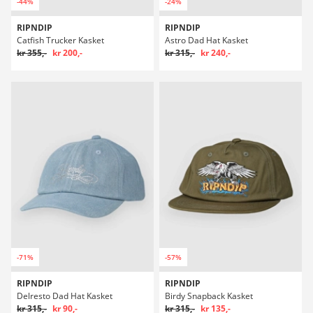
-44%
-24%
RIPNDIP
RIPNDIP
Catfish Trucker Kasket
Astro Dad Hat Kasket
kr 355,-
kr 200,-
kr 315,-
kr 240,-
-71%
-57%
RIPNDIP
RIPNDIP
Delresto Dad Hat Kasket
Birdy Snapback Kasket
kr 315,-
kr 90,-
kr 315,-
kr 135,-