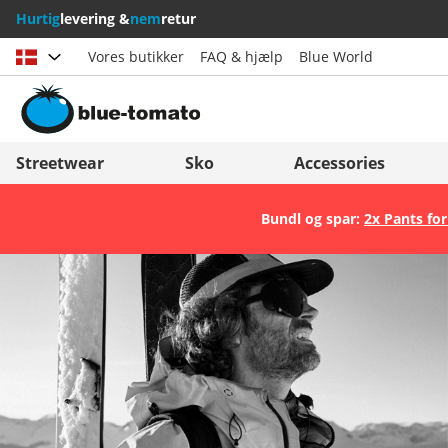
Hurtig
levering &
nem
retur
Vores butikker
FAQ & hjælp
Blue World
Vælg land
Deutschland
Nederland
Streetwear
Sko
Accessories
Österreich
Italia (Italiano)
Bundl og spar:
2x Pants for
Schweiz (Deutsch)
Italien (Deutsch)
Suisse (Français)
España
Svizzera (Italiano)
Suomi
France
United Kingdom