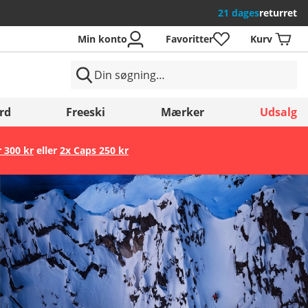
21 dages
returret
Min konto
Favoritter
Kurv
rd
Freeski
Mærker
Udsalg
r 300 kr
eller
2x Caps 250 kr
Gem