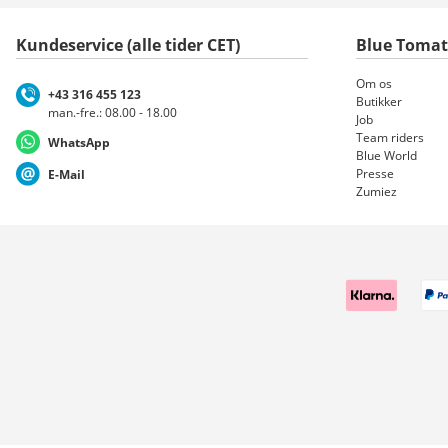
Kundeservice (alle tider CET)
Blue Toma
Om os
+43 316 455 123
Butikker
man.-fre.: 08.00 - 18.00
Job
Team riders
WhatsApp
Blue World
Presse
E-Mail
Zumiez