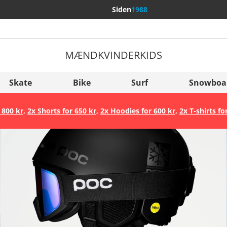
Siden
1988
MÆND
KVINDER
KIDS
Flere lande
Sverige
Skate
Bike
Surf
Snowboa
Slovenija
 800 kr
,
2x Shorts for 650 kr
,
2x Hoodies for 600 kr
,
2x T-shirts fo
België (Nederlands)
Belgique (Français)
Danmark
Norge