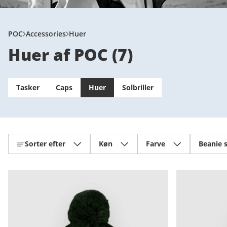
POC
Accessories
Huer
Huer af POC
(
7
)
Tasker
Caps
Huer
Solbriller
Sorter efter
Køn
Farve
Beanie s