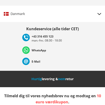
Danmark
Vælg land
Kundeservice (alle tider CET)
+43 316 455 123
man.-fre.: 08.00 - 18.00
Deutschland
Österreich
Schweiz (Deutsch)
WhatsApp
Suisse (Français)
Svizzera (Italiano)
France
E-Mail
Nederland
Italia (Italiano)
Italien (Deutsch)
Hurtig
levering &
nem
retur
España
Suomi
United Kingdom
Tilmeld dig til vores nyhedsbrev nu og modtag en
10
Sverige
Slovenija
België (Nederlands)
euro værdikupon
.