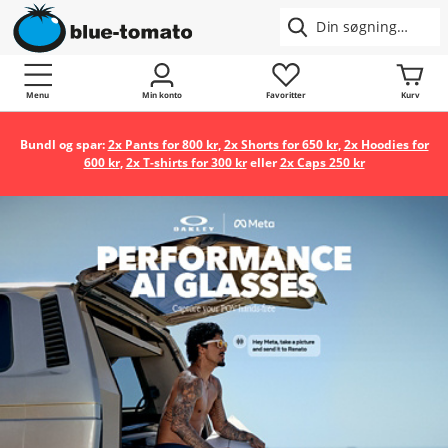
Menu
Min konto
Favoritter
Kurv
Bundl og spar:
2x Pants for 800 kr
,
2x Shorts for 650 kr
,
2x Hoodies for
600 kr
,
2x T-shirts for 300 kr
eller
2x Caps 250 kr