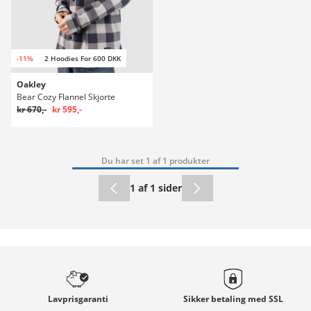
-11%
2 Hoodies For 600 DKK
Oakley
Bear Cozy Flannel Skjorte
kr 670,-
kr 595,-
Du har set 1 af 1 produkter
1 af 1 sider
Lavprisgaranti
Sikker betaling med
SSL