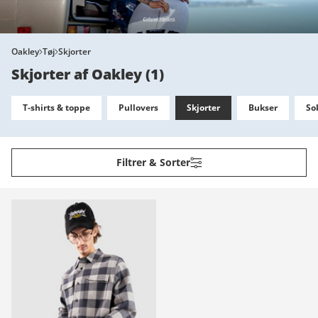
Oakley
Tøj
Skjorter
Skjorter af Oakley
(
1
)
T-shirts & toppe
Pullovers
Skjorter
Bukser
So
Filtrer & Sorter