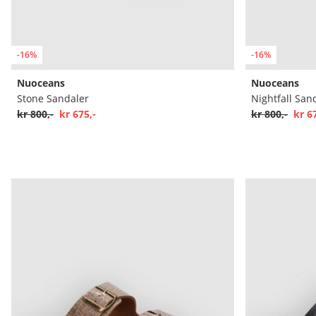
-16%
-16%
Nuoceans
Nuoceans
Stone Sandaler
Nightfall San
kr 800,-
kr 675,-
kr 800,-
kr 6