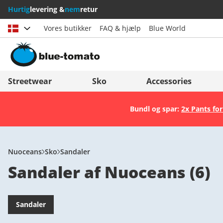
Hurtig
levering &
nem
retur
Vores butikker
FAQ & hjælp
Blue World
Vælg land
Deutschland
Nederland
Streetwear
Sko
Accessories
Österreich
Italia (Italiano)
Bundl og spar:
2x Pants for
Schweiz (Deutsch)
Italien (Deutsch)
Suisse (Français)
España
Svizzera (Italiano)
Suomi
Nuoceans
Sko
Sandaler
Sandaler af Nuoceans
(
6
)
France
United Kingdom
Sandaler