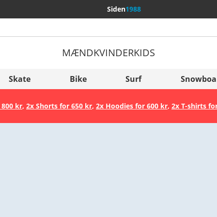
Siden
1988
MÆND
KVINDER
KIDS
Flere lande
Sverige
Skate
Bike
Surf
Snowboa
Slovenija
 800 kr
,
2x Shorts for 650 kr
,
2x Hoodies for 600 kr
,
2x T-shirts fo
België (Nederlands)
Belgique (Français)
Danmark
Norge