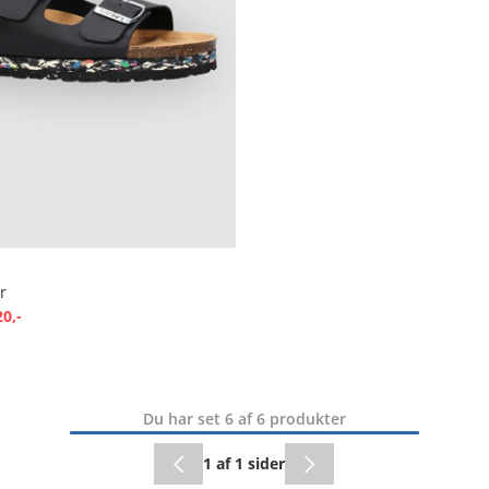
r
20,-
Du har set 6 af 6 produkter
1 af 1 sider