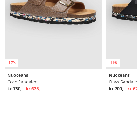
-17%
-11%
Nuoceans
Nuoceans
Coco Sandaler
Onyx Sandale
kr 750,-
kr 625,-
kr 700,-
kr 6