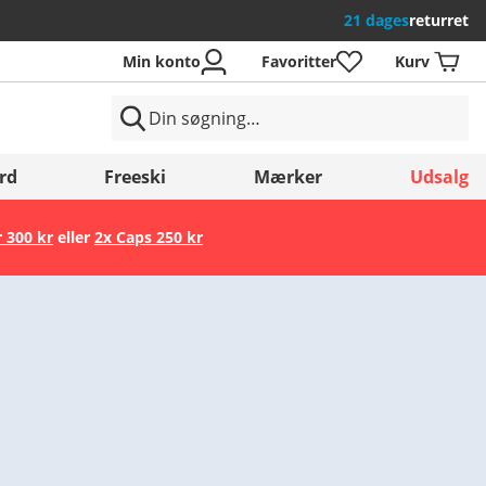
21 dages
returret
Min konto
Favoritter
Kurv
rd
Freeski
Mærker
Udsalg
r 300 kr
eller
2x Caps 250 kr
Gem