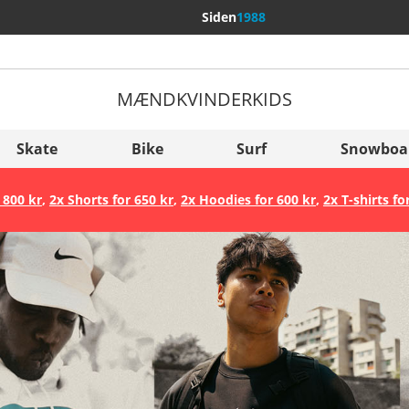
Siden
1988
MÆND
KVINDER
KIDS
Flere lande
Sverige
Skate
Bike
Surf
Snowboa
Slovenija
 800 kr
,
2x Shorts for 650 kr
,
2x Hoodies for 600 kr
,
2x T-shirts fo
België (Nederlands)
Belgique (Français)
Danmark
Norge