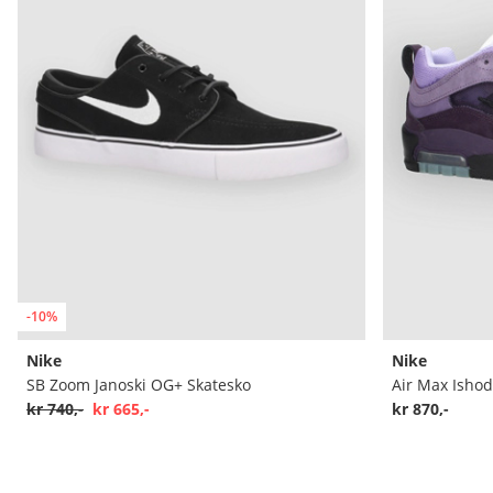
-10%
Nike
Nike
SB Zoom Janoski OG+ Skatesko
Air Max Ishod
kr 740,-
kr 665,-
kr 870,-