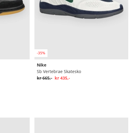
-35%
Nike
Sb Vertebrae Skatesko
kr 665,-
kr 435,-