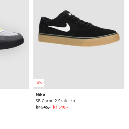
-6%
Nike
SB Chron 2 Skatesko
kr 545,-
kr 510,-