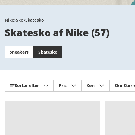
Nike
Sko
Skatesko
Skatesko af Nike
(
57
)
Sneakers
Skatesko
Sorter efter
Pris
Køn
Sko Størr