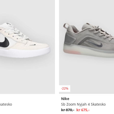
-22%
Nike
katesko
Sb Zoom Nyjah 4 Skatesko
kr 870,-
kr 675,-