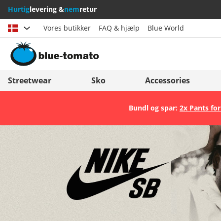
Hurtig
levering &
nem
retur
Vores butikker
FAQ & hjælp
Blue World
Vælg land
Deutschland
Nederland
Streetwear
Sko
Accessories
Österreich
Italia (Italiano)
Bundl og spar:
2x Pants for
Schweiz (Deutsch)
Italien (Deutsch)
Suisse (Français)
España
Svizzera (Italiano)
Suomi
France
United Kingdom