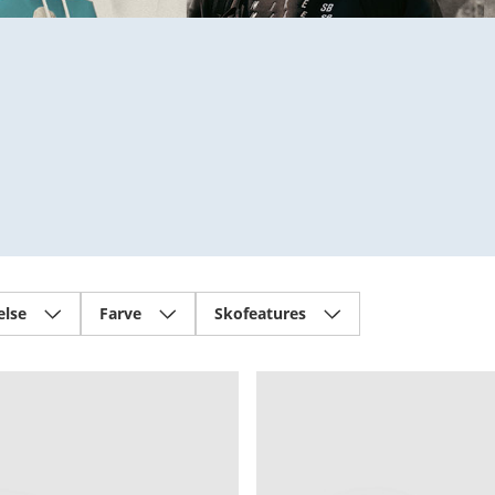
else
Farve
Skofeatures