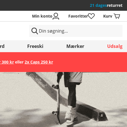
21 dages
returret
Min konto
Favoritter
Kurv
rd
Freeski
Mærker
Udsalg
r 300 kr
eller
2x Caps 250 kr
Gem