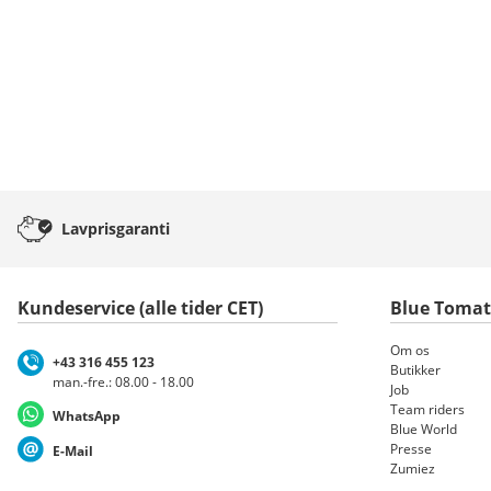
Lavprisgaranti
Kundeservice (alle tider CET)
Blue Toma
Om os
+43 316 455 123
Butikker
man.-fre.: 08.00 - 18.00
Job
Team riders
WhatsApp
Blue World
Presse
E-Mail
Zumiez