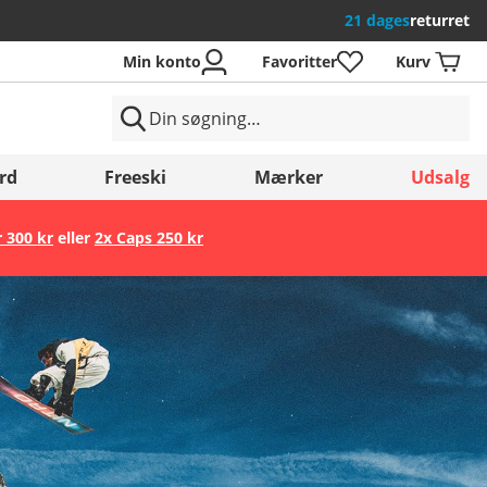
21 dages
returret
Min konto
Favoritter
Kurv
rd
Freeski
Mærker
Udsalg
r 300 kr
eller
2x Caps 250 kr
Gem