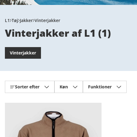
L1
Tøj
Jakker
Vinterjakker
Vinterjakker af L1
(
1
)
Vinterjakker
Sorter efter
Køn
Funktioner