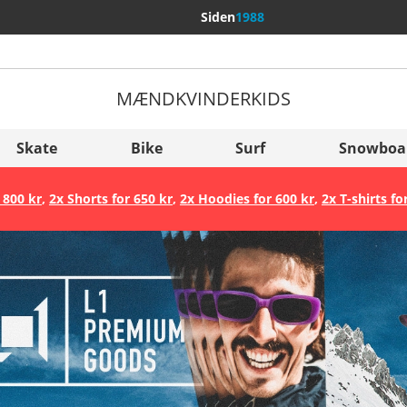
Siden
1988
MÆND
KVINDER
KIDS
Flere lande
Sverige
Skate
Bike
Surf
Snowboa
Slovenija
 800 kr
,
2x Shorts for 650 kr
,
2x Hoodies for 600 kr
,
2x T-shirts fo
België (Nederlands)
Belgique (Français)
Danmark
Norge