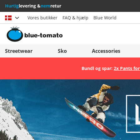
Hurtig
levering &
nem
retur
Vores butikker
FAQ & hjælp
Blue World
Vælg land
Deutschland
Nederland
Streetwear
Sko
Accessories
Österreich
Italia (Italiano)
Bundl og spar:
2x Pants for
Schweiz (Deutsch)
Italien (Deutsch)
Suisse (Français)
España
Svizzera (Italiano)
Suomi
France
United Kingdom