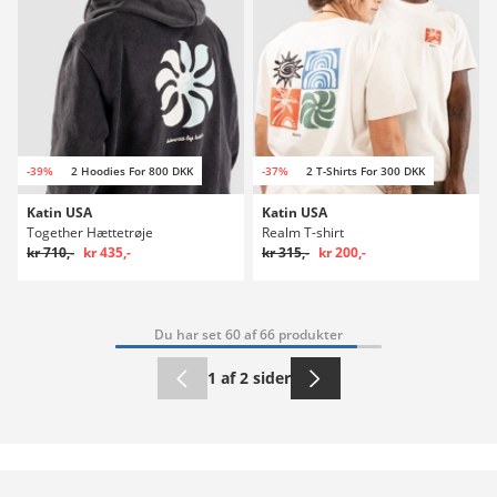
-39%
2 Hoodies For 800 DKK
-37%
2 T-Shirts For 300 DKK
Katin USA
Katin USA
Together Hættetrøje
Realm T-shirt
kr 710,-
kr 435,-
kr 315,-
kr 200,-
Du har set 60 af 66 produkter
1 af 2 sider