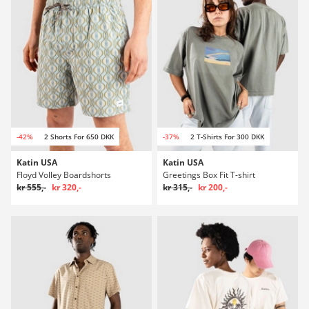
-42%
2 Shorts For 650 DKK
-37%
2 T-Shirts For 300 DKK
Katin USA
Katin USA
Floyd Volley Boardshorts
Greetings Box Fit T-shirt
kr 555,-
kr 320,-
kr 315,-
kr 200,-