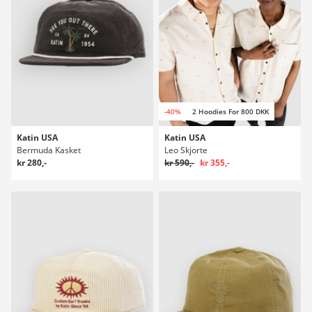
-40%
2 Hoodies For 800 DKK
Katin USA
Katin USA
Bermuda Kasket
Leo Skjorte
kr 280,-
kr 590,-
kr 355,-