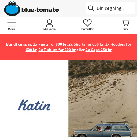
Menu
Min konto
Favoritter
Kurv
Bundl og spar:
2x Pants for 800 kr
,
2x Shorts for 650 kr
,
2x Hoodies for
600 kr
,
2x T-shirts for 300 kr
eller
2x Caps 250 kr