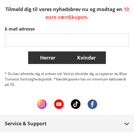
Tilmeld dig til vores nyhedsbrev nu og modtag en
10
Sverige
Slovenija
België (Nederlands)
euro værdikupon
.
E-mail adresse
Belgique (Français)
Danmark
Norge
Flere lande
Herrer
Kvinder
* Du kan afmelde dig til enhver tid. Ved at tilmelde dig accepterer du Blue
Tomatos fortrolighedspolitik. *Værdikuponen har en minimum købsværdi
på 50.
Service & Support