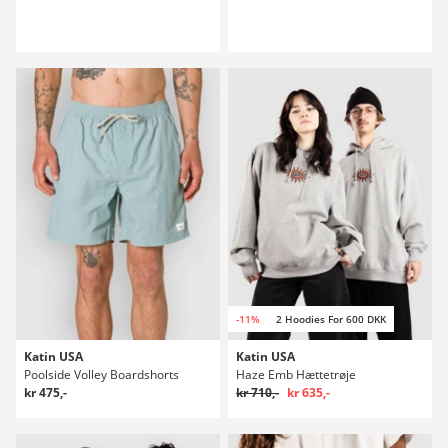
-11%
2 Hoodies For 600 DKK
Katin USA
Katin USA
Poolside Volley Boardshorts
Haze Emb Hættetrøje
kr 475,-
kr 710,-
kr 635,-