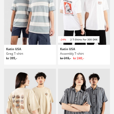
-24%
2 T-Shirts For 300 DKK
Katin USA
Katin USA
Greg T-shirt
Assembly T-shirt
kr 395,-
kr 315,-
kr 240,-