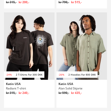
kr 315,-
kr 200,-
kr 790,-
kr 515,-
-24%
2 T-Shirts For 300 DKK
-26%
2 Hoodies For 800 DKK
Katin USA
Katin USA
Radiant T-shirt
Alan Solid Skjorte
kr 315,-
kr 240,-
kr 590,-
kr 435,-