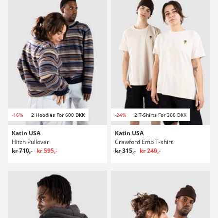
-16%
2 Hoodies For 600 DKK
-24%
2 T-Shirts For 300 DKK
Katin USA
Katin USA
Hitch Pullover
Crawford Emb T-shirt
kr 710,-
kr 595,-
kr 315,-
kr 240,-