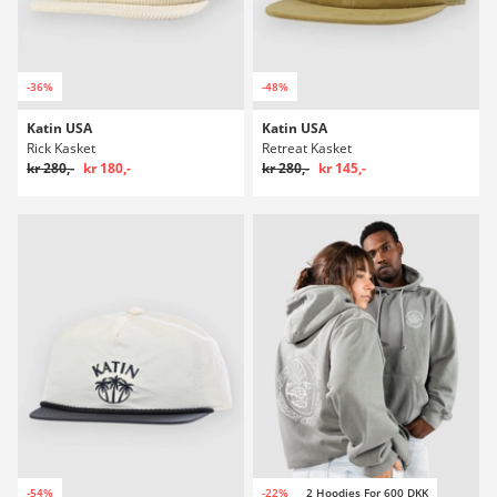
-36%
-48%
Katin USA
Katin USA
Rick Kasket
Retreat Kasket
kr 280,-
kr 180,-
kr 280,-
kr 145,-
-54%
-22%
2 Hoodies For 600 DKK