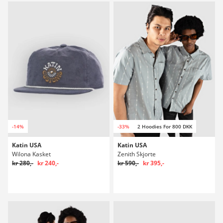
-14%
-33%
2 Hoodies For 800 DKK
Katin USA
Katin USA
Wilona Kasket
Zenith Skjorte
kr 280,-
kr 240,-
kr 590,-
kr 395,-