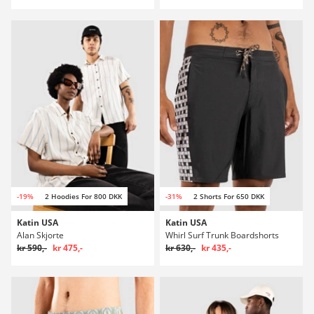
-19%
2 Hoodies For 800 DKK
-31%
2 Shorts For 650 DKK
Katin USA
Katin USA
Alan Skjorte
Whirl Surf Trunk Boardshorts
kr 590,-
kr 475,-
kr 630,-
kr 435,-