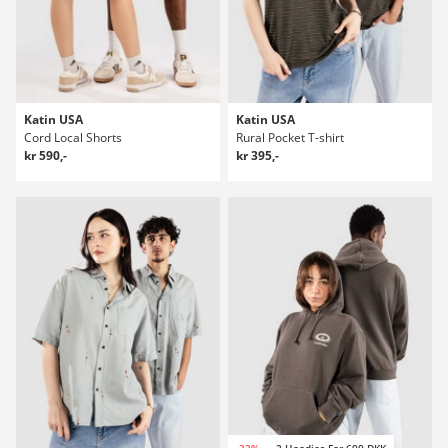
Katin USA
Katin USA
Cord Local Shorts
Rural Pocket T-shirt
kr 590,-
kr 395,-
-33%
2 Hoodies For 600 DKK