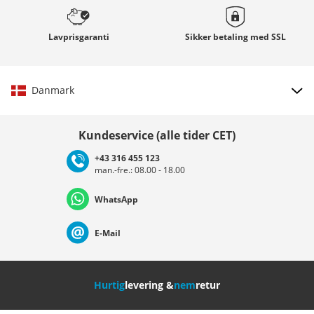
Lavprisgaranti
Sikker betaling med
SSL
Danmark
Vælg land
Kundeservice (alle tider CET)
+43 316 455 123
man.-fre.: 08.00 - 18.00
Deutschland
Österreich
Schweiz (Deutsch)
WhatsApp
Suisse (Français)
Svizzera (Italiano)
France
E-Mail
Nederland
Italia (Italiano)
Italien (Deutsch)
Hurtig
levering &
nem
retur
España
Suomi
United Kingdom