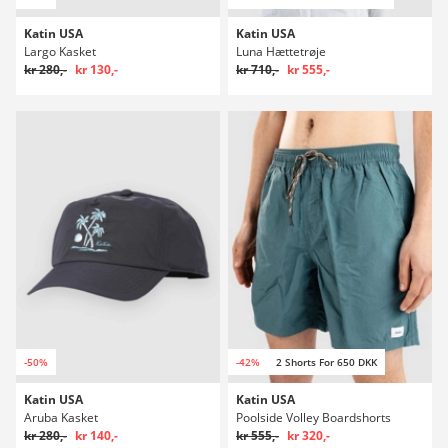
Katin USA
Katin USA
Largo Kasket
Luna Hættetrøje
kr 280,-
kr 130,-
kr 710,-
kr 555,-
-50%
-42%
2 Shorts For 650 DKK
Katin USA
Katin USA
Aruba Kasket
Poolside Volley Boardshorts
kr 280,-
kr 140,-
kr 555,-
kr 320,-