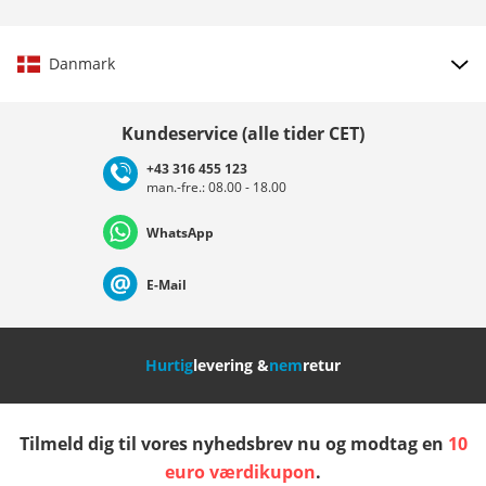
Danmark
Vælg land
Kundeservice (alle tider CET)
+43 316 455 123
man.-fre.: 08.00 - 18.00
Deutschland
Österreich
Schweiz (Deutsch)
WhatsApp
Suisse (Français)
Svizzera (Italiano)
France
E-Mail
Nederland
Italia (Italiano)
Italien (Deutsch)
Hurtig
levering &
nem
retur
España
Suomi
United Kingdom
Tilmeld dig til vores nyhedsbrev nu og modtag en
10
Sverige
Slovenija
België (Nederlands)
euro værdikupon
.