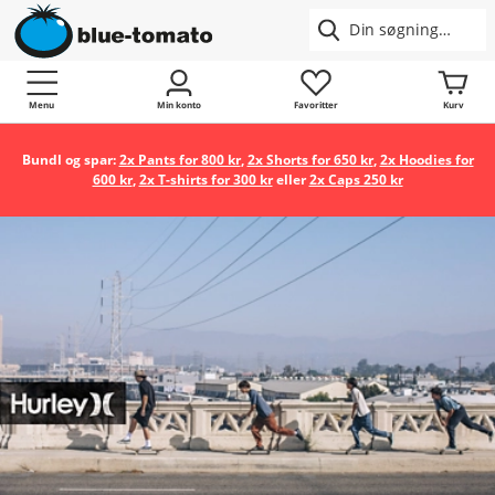
Menu
Min konto
Favoritter
Kurv
Bundl og spar:
2x Pants for 800 kr
,
2x Shorts for 650 kr
,
2x Hoodies for
600 kr
,
2x T-shirts for 300 kr
eller
2x Caps 250 kr