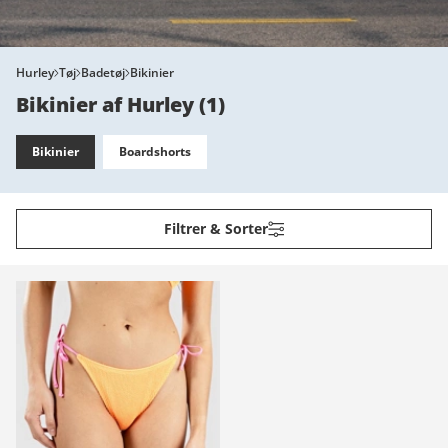
Hurley
Tøj
Badetøj
Bikinier
Bikinier af Hurley
(
1
)
Bikinier
Boardshorts
Filtrer & Sorter