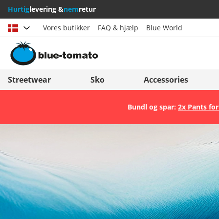
Hurtig
levering &
nem
retur
Vores butikker
FAQ & hjælp
Blue World
Vælg land
Deutschland
Nederland
Streetwear
Sko
Accessories
Österreich
Italia (Italiano)
Bundl og spar:
2x Pants for
Schweiz (Deutsch)
Italien (Deutsch)
Suisse (Français)
España
Svizzera (Italiano)
Suomi
France
United Kingdom