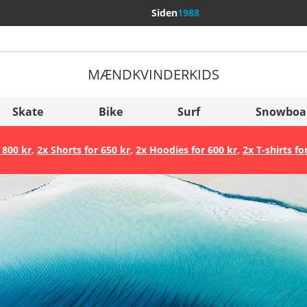
Siden
1988
MÆND
KVINDER
KIDS
Flere lande
Sverige
Skate
Bike
Surf
Snowboa
Slovenija
 800 kr
,
2x Shorts for 650 kr
,
2x Hoodies for 600 kr
,
2x T-shirts fo
België (Nederlands)
Belgique (Français)
Danmark
Norge