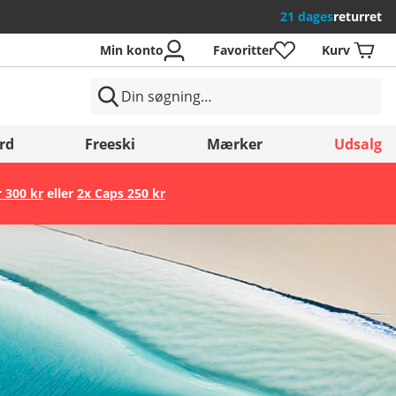
21 dages
returret
Min konto
Favoritter
Kurv
rd
Freeski
Mærker
Udsalg
r 300 kr
eller
2x Caps 250 kr
Gem