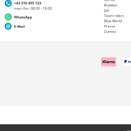
+43 316 455 123
Butikker
man.-fre.: 08.00 - 18.00
Job
Team riders
WhatsApp
Blue World
Presse
E-Mail
Zumiez