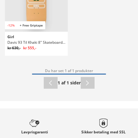
-12%
+ Free Griptape
Girl
Davis 93 Til Khaki 8" Skateboard deck
kr 630,-
kr 555,-
Du har set 1 af 1 produkter
1 af 1 sider
Lavprisgaranti
Sikker betaling med
SSL