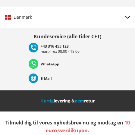
Danmark
Vælg land
Kundeservice (alle tider CET)
+43 316 455 123
man.-fre.: 08.00 - 18.00
Deutschland
Österreich
Schweiz (Deutsch)
WhatsApp
Suisse (Français)
Svizzera (Italiano)
France
E-Mail
Nederland
Italia (Italiano)
Italien (Deutsch)
Hurtig
levering &
nem
retur
España
Suomi
United Kingdom
Tilmeld dig til vores nyhedsbrev nu og modtag en
10
Sverige
Slovenija
België (Nederlands)
euro værdikupon
.