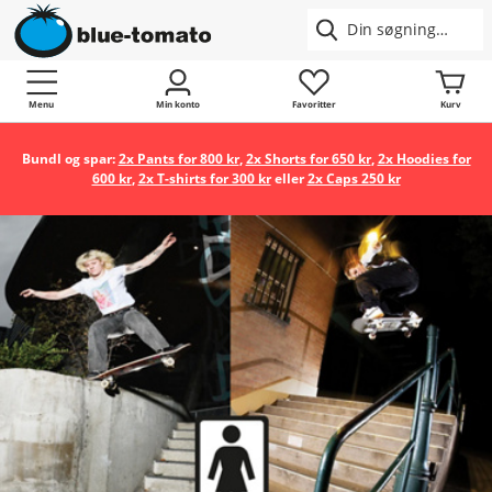
Menu
Min konto
Favoritter
Kurv
Bundl og spar:
2x Pants for 800 kr
,
2x Shorts for 650 kr
,
2x Hoodies for
600 kr
,
2x T-shirts for 300 kr
eller
2x Caps 250 kr