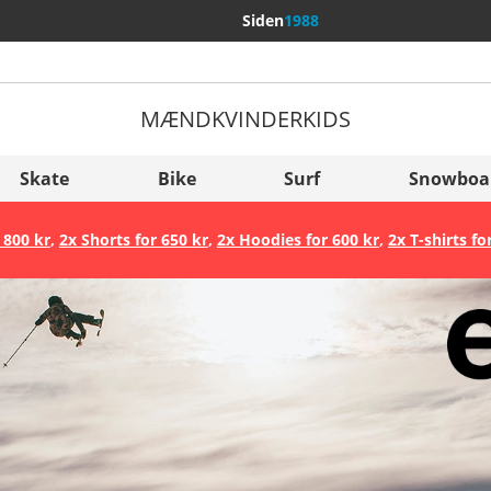
Siden
1988
MÆND
KVINDER
KIDS
Flere lande
Sverige
Skate
Bike
Surf
Snowboa
Slovenija
 800 kr
,
2x Shorts for 650 kr
,
2x Hoodies for 600 kr
,
2x T-shirts fo
België (Nederlands)
Belgique (Français)
Danmark
Norge