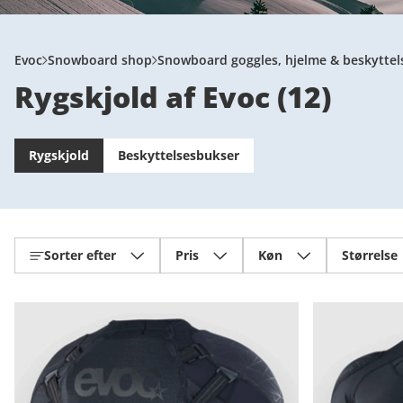
Evoc
Snowboard shop
Snowboard goggles, hjelme & beskyttel
Rygskjold af Evoc
(
12
)
Rygskjold
Beskyttelsesbukser
Sorter efter
Pris
Køn
Størrelse