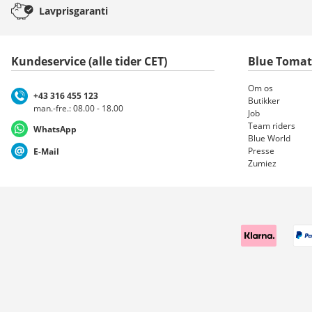
Lavprisgaranti
Kundeservice (alle tider CET)
Blue Toma
Om os
+43 316 455 123
Butikker
man.-fre.: 08.00 - 18.00
Job
Team riders
WhatsApp
Blue World
Presse
E-Mail
Zumiez