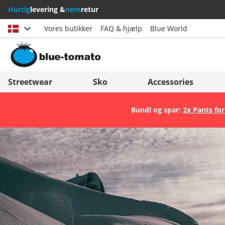
Hurtig
levering &
nem
retur
Vores butikker
FAQ & hjælp
Blue World
Vælg land
Deutschland
Nederland
Streetwear
Sko
Accessories
Österreich
Italia (Italiano)
Bundl og spar:
2x Pants for
Schweiz (Deutsch)
Italien (Deutsch)
Suisse (Français)
España
Svizzera (Italiano)
Suomi
France
United Kingdom