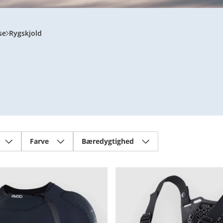
se
Rygskjold
Farve
Bæredygtighed