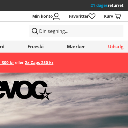
21 dages
returret
Min konto
Favoritter
Kurv
rd
Freeski
Mærker
Udsalg
r 300 kr
eller
2x Caps 250 kr
Gem