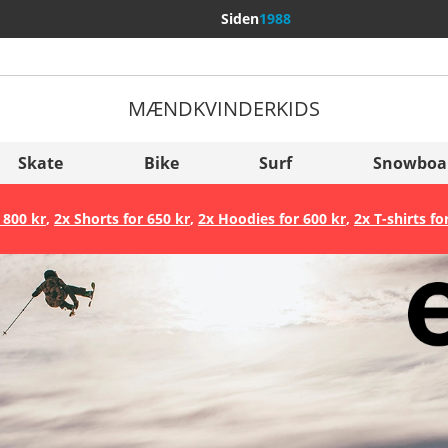
Siden
1988
MÆND
KVINDER
KIDS
Flere lande
Sverige
Skate
Bike
Surf
Snowboa
Slovenija
 800 kr
,
2x Shorts for 650 kr
,
2x Hoodies for 600 kr
,
2x T-shirts fo
België (Nederlands)
Belgique (Français)
Danmark
Norge