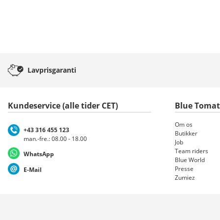
Lavprisgaranti
Kundeservice (alle tider CET)
Blue Toma
Om os
+43 316 455 123
Butikker
man.-fre.: 08.00 - 18.00
Job
Team riders
WhatsApp
Blue World
Presse
E-Mail
Zumiez