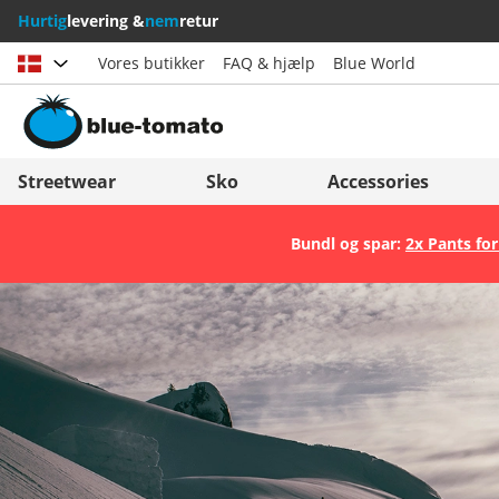
Hurtig
levering &
nem
retur
Vores butikker
FAQ & hjælp
Blue World
Vælg land
Deutschland
Nederland
Streetwear
Sko
Accessories
Österreich
Italia (Italiano)
Bundl og spar:
2x Pants for
Schweiz (Deutsch)
Italien (Deutsch)
Suisse (Français)
España
Svizzera (Italiano)
Suomi
France
United Kingdom