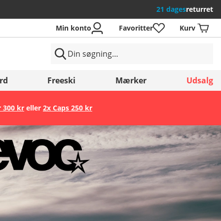
21 dages
returret
Min konto
Favoritter
Kurv
rd
Freeski
Mærker
Udsalg
r 300 kr
eller
2x Caps 250 kr
Gem