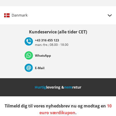
Danmark
Vælg land
Kundeservice (alle tider CET)
+43 316 455 123
man.-fre.: 08.00 - 18.00
Deutschland
Österreich
Schweiz (Deutsch)
WhatsApp
Suisse (Français)
Svizzera (Italiano)
France
E-Mail
Nederland
Italia (Italiano)
Italien (Deutsch)
Hurtig
levering &
nem
retur
España
Suomi
United Kingdom
Tilmeld dig til vores nyhedsbrev nu og modtag en
10
Sverige
Slovenija
België (Nederlands)
euro værdikupon
.