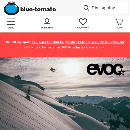
Menu
Min konto
Favoritter
Kurv
Bundl og spar:
2x Pants for 800 kr
,
2x Shorts for 650 kr
,
2x Hoodies for
600 kr
,
2x T-shirts for 300 kr
eller
2x Caps 250 kr