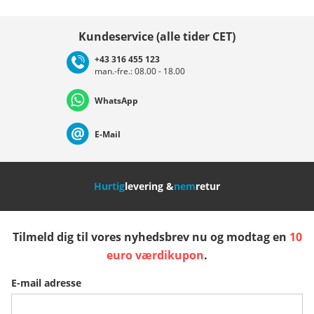
Vælg land
Kundeservice (alle tider CET)
+43 316 455 123
man.-fre.: 08.00 - 18.00
Deutschland
Österreich
Schweiz (Deutsch)
WhatsApp
Suisse (Français)
Svizzera (Italiano)
France
E-Mail
Nederland
Italia (Italiano)
Italien (Deutsch)
Hurtig
levering &
nem
retur
España
Suomi
United Kingdom
Tilmeld dig til vores nyhedsbrev nu og modtag en
10
Sverige
Slovenija
België (Nederlands)
euro værdikupon
.
E-mail adresse
Belgique (Français)
Danmark
Norge