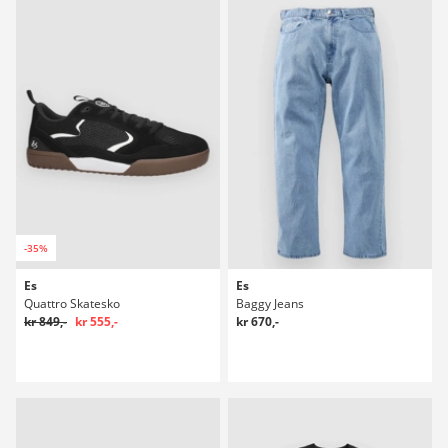
-35%
Es
Es
Quattro Skatesko
Baggy Jeans
kr 849,-
kr 555,-
kr 670,-