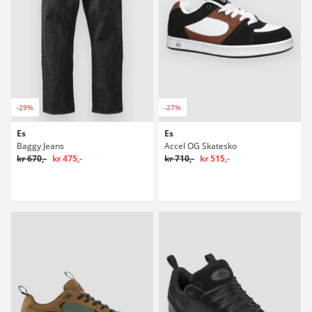
-29%
-27%
Es
Es
Baggy Jeans
Accel OG Skatesko
kr 670,-
kr 475,-
kr 710,-
kr 515,-