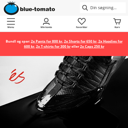
Menu
Min konto
Favoritter
Kurv
Bundl og spar:
2x Pants for 800 kr
,
2x Shorts for 650 kr
,
2x Hoodies for
600 kr
,
2x T-shirts for 300 kr
eller
2x Caps 250 kr