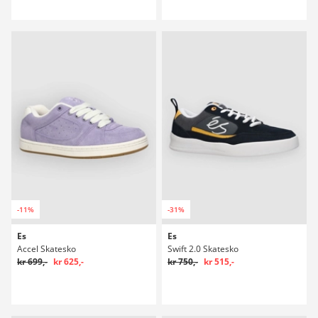
-11%
-31%
Es
Es
Accel Skatesko
Swift 2.0 Skatesko
kr 699,-
kr 625,-
kr 750,-
kr 515,-