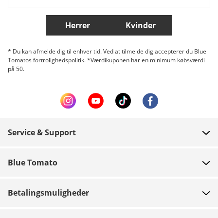
Flere lande
Herrer
Kvinder
* Du kan afmelde dig til enhver tid. Ved at tilmelde dig accepterer du Blue
Tomatos fortrolighedspolitik. *Værdikuponen har en minimum købsværdi
på 50.
Service & Support
FAQ
Blue Tomato
Kontakt
Om os
Betaling
Betalingsmuligheder
Butikker
Levering
Job