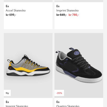
Es
Es
Accel Skatesko
Imprint Skatesko
kr 699,-
kr 849,-
kr 780,-
Ny
-35%
Es
Es
Imprint Skatesko
Quattro Skatesko