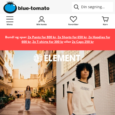
Menu
Min konto
Favoritter
Kurv
Bundl og spar:
2x Pants for 800 kr
,
2x Shorts for 650 kr
,
2x Hoodies for
600 kr
,
2x T-shirts for 300 kr
eller
2x Caps 250 kr