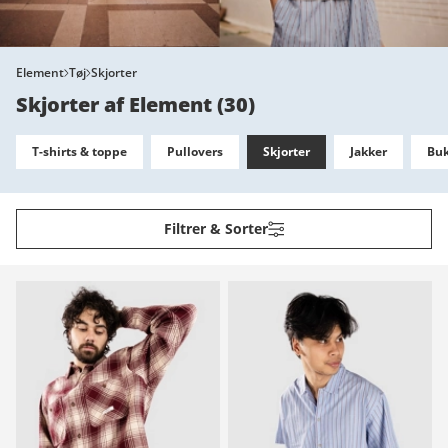
Element
Tøj
Skjorter
Skjorter af Element
(
30
)
T-shirts & toppe
Pullovers
Skjorter
Jakker
Buk
Filtrer & Sorter