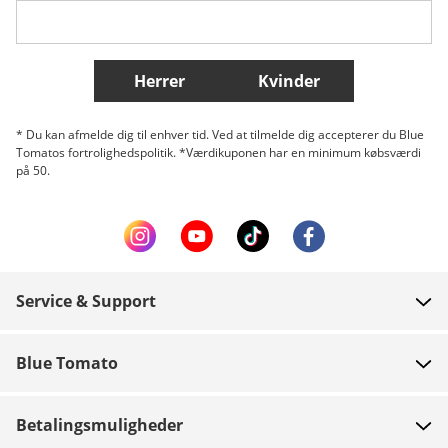
Flere lande
Herrer
Kvinder
* Du kan afmelde dig til enhver tid. Ved at tilmelde dig accepterer du Blue
Tomatos fortrolighedspolitik. *Værdikuponen har en minimum købsværdi
på 50.
Service & Support
FAQ
Blue Tomato
Kontakt
Om os
Betaling
Betalingsmuligheder
Butikker