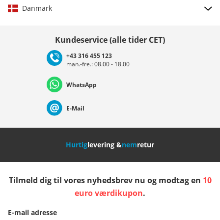
Danmark
Vælg land
Kundeservice (alle tider CET)
+43 316 455 123
man.-fre.: 08.00 - 18.00
Deutschland
Österreich
Schweiz (Deutsch)
WhatsApp
Suisse (Français)
Svizzera (Italiano)
France
E-Mail
Nederland
Italia (Italiano)
Italien (Deutsch)
Hurtig
levering &
nem
retur
España
Suomi
United Kingdom
Tilmeld dig til vores nyhedsbrev nu og modtag en
10
Sverige
Slovenija
België (Nederlands)
euro værdikupon
.
E-mail adresse
Belgique (Français)
Danmark
Norge