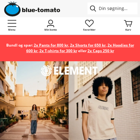
Menu
Min konto
Favoritter
Kurv
Bundl og spar:
2x Pants for 800 kr
,
2x Shorts for 650 kr
,
2x Hoodies for
600 kr
,
2x T-shirts for 300 kr
eller
2x Caps 250 kr