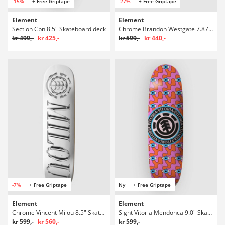
-15%
+ Free Griptape
-27%
+ Free Griptape
Element
Element
Section Cbn 8.5" Skateboard deck
Chrome Brandon Westgate 7.875" Skateboard deck
kr 499,-
kr 425,-
kr 599,-
kr 440,-
-7%
+ Free Griptape
Ny
+ Free Griptape
Element
Element
Chrome Vincent Milou 8.5" Skateboard deck
Sight Vitoria Mendonca 9.0" Skateboard deck
kr 599,-
kr 560,-
kr 599,-