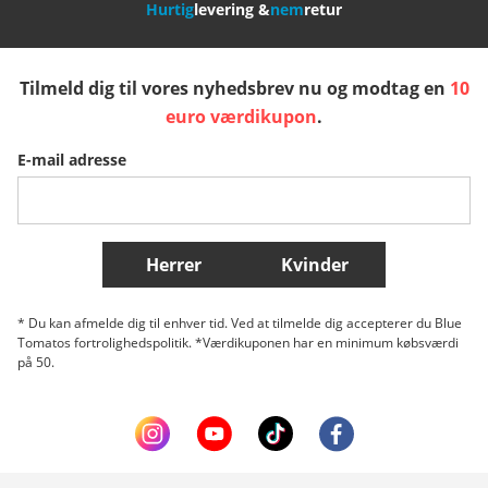
Hurtig
levering &
nem
retur
España
Suomi
United Kingdom
Tilmeld dig til vores nyhedsbrev nu og modtag en
10
Sverige
Slovenija
België (Nederlands)
euro værdikupon
.
E-mail adresse
Belgique (Français)
Danmark
Norge
Flere lande
Herrer
Kvinder
* Du kan afmelde dig til enhver tid. Ved at tilmelde dig accepterer du Blue
Tomatos fortrolighedspolitik. *Værdikuponen har en minimum købsværdi
på 50.