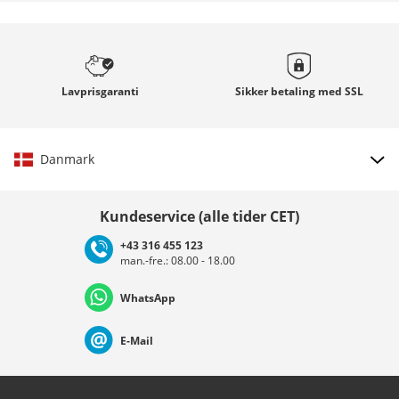
Lavprisgaranti
Sikker betaling med
SSL
Danmark
Vælg land
Kundeservice (alle tider CET)
+43 316 455 123
man.-fre.: 08.00 - 18.00
Deutschland
Österreich
Schweiz (Deutsch)
WhatsApp
Suisse (Français)
Svizzera (Italiano)
France
E-Mail
Nederland
Italia (Italiano)
Italien (Deutsch)