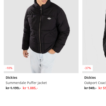
-10%
-37%
Dickies
Dickies
Summerdale Puffer Jacket
Oakport Coac
kr 1.199,-
kr 1.085,-
kr 949,-
kr 5