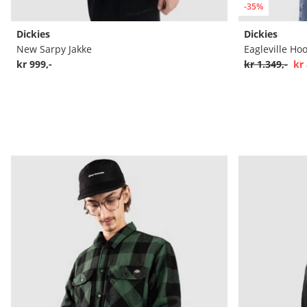
-35%
Dickies
Dickies
New Sarpy Jakke
Eagleville Ho
kr 999,-
kr 1.349,-
kr 