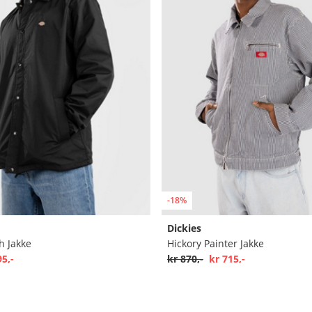
-18%
Dickies
h Jakke
Hickory Painter Jakke
95,-
kr 870,-
kr 715,-