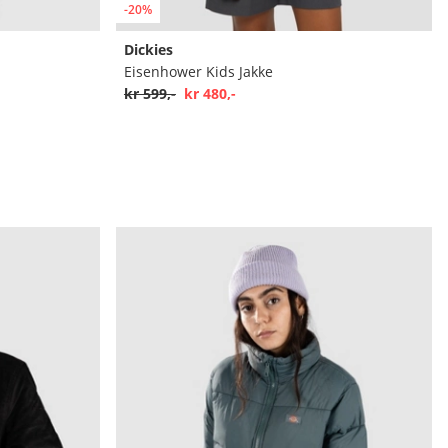
-20%
Dickies
Eisenhower Kids Jakke
kr 599,-
kr 480,-