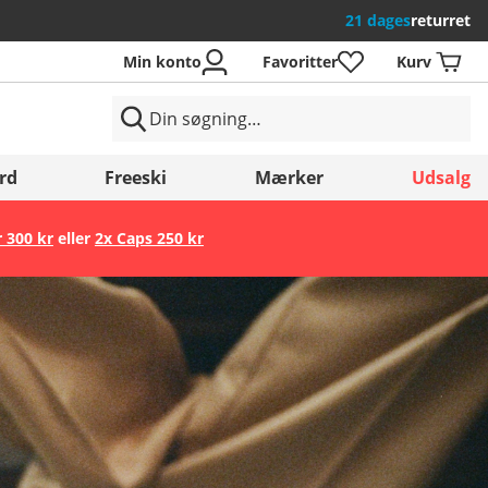
21 dages
returret
Min konto
Favoritter
Kurv
rd
Freeski
Mærker
Udsalg
r 300 kr
eller
2x Caps 250 kr
Gem