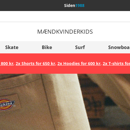
Siden
1988
MÆND
KVINDER
KIDS
Flere lande
Sverige
Skate
Bike
Surf
Snowboa
Slovenija
 800 kr
,
2x Shorts for 650 kr
,
2x Hoodies for 600 kr
,
2x T-shirts fo
België (Nederlands)
Belgique (Français)
Danmark
Norge