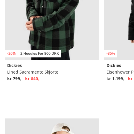
-20%
2 Hoodies For 800 DKK
-35%
Dickies
Dickies
Lined Sacramento Skjorte
Eisenhower Pu
kr 799,-
kr 640,-
kr 1.199,-
kr 