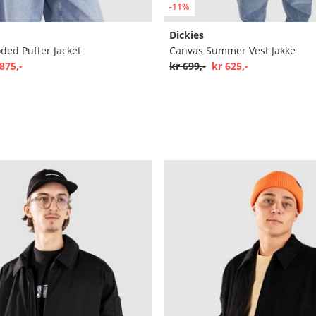
-11%
Dickies
oded Puffer Jacket
Canvas Summer Vest Jakke
875,-
kr 699,-
kr 625,-