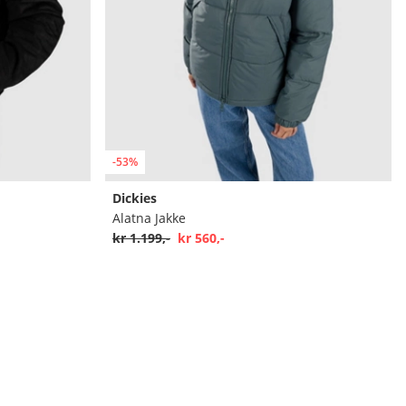
-53%
Dickies
Alatna Jakke
kr 1.199,-
kr 560,-