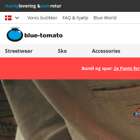
Hurtig
levering &
nem
retur
Vores butikker
FAQ & hjælp
Blue World
Vælg land
Deutschland
Nederland
Streetwear
Sko
Accessories
Österreich
Italia (Italiano)
Bundl og spar:
2x Pants for
Schweiz (Deutsch)
Italien (Deutsch)
Suisse (Français)
España
Svizzera (Italiano)
Suomi
France
United Kingdom