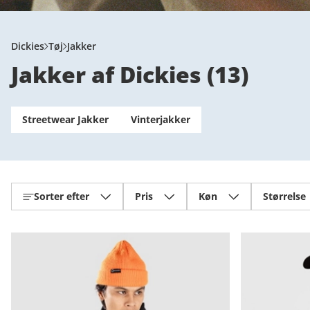
Dickies
Tøj
Jakker
Jakker af Dickies
(
13
)
Streetwear Jakker
Vinterjakker
Sorter efter
Pris
Køn
Størrelse