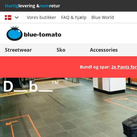
Hurtig
levering &
nem
retur
Vores butikker
FAQ & hjælp
Blue World
Vælg land
Deutschland
Nederland
Streetwear
Sko
Accessories
Österreich
Italia (Italiano)
Bundl og spar:
2x Pants for
Schweiz (Deutsch)
Italien (Deutsch)
Suisse (Français)
España
Svizzera (Italiano)
Suomi
France
United Kingdom