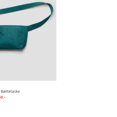
 Bæltetaske
60,-