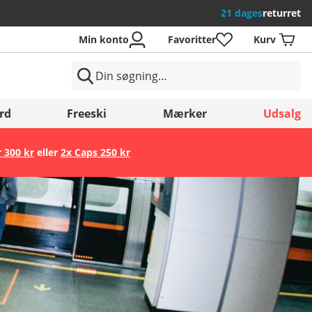
21 dages
returret
Min konto
Favoritter
Kurv
rd
Freeski
Mærker
Udsalg
r 300 kr
eller
2x Caps 250 kr
Gem