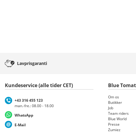
Lavprisgaranti
Kundeservice (alle tider CET)
Blue Toma
Om os
+43 316 455 123
Butikker
man.-fre.: 08.00 - 18.00
Job
Team riders
WhatsApp
Blue World
Presse
E-Mail
Zumiez