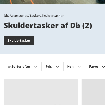
Db
Accessories
Tasker
Skuldertasker
Skuldertasker af Db
(
2
)
Skuldertasker
Sorter efter
Pris
Køn
Farve