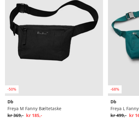
-50%
-68%
Db
Db
Freya M Fanny Bæltetaske
Freya L Fanny
kr 369,-
kr 185,-
kr 499,-
kr 1