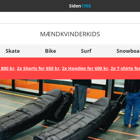
Siden
1988
MÆND
KVINDER
KIDS
Flere lande
Sverige
Skate
Bike
Surf
Snowboa
Slovenija
 800 kr
,
2x Shorts for 650 kr
,
2x Hoodies for 600 kr
,
2x T-shirts fo
België (Nederlands)
Belgique (Français)
Danmark
Norge