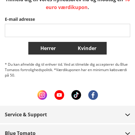
Sverige
Slovenija
België (Nederlands)
euro værdikupon
.
E-mail adresse
Belgique (Français)
Danmark
Norge
Flere lande
Herrer
Kvinder
* Du kan afmelde dig til enhver tid. Ved at tilmelde dig accepterer du Blue
Tomatos fortrolighedspolitik. *Værdikuponen har en minimum købsværdi
på 50.
Service & Support
FAQ
Blue Tomato