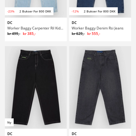
-23%
2 Bukser For 800 DKK
-12%
2 Bukser For 800 DKK
DC
DC
Worker Baggy Carpenter Ril Kids Jeans
Worker Baggy Denim Rsi Jeans
kr 499,-
kr 385,-
kr 629,-
kr 555,-
Ny
DC
DC