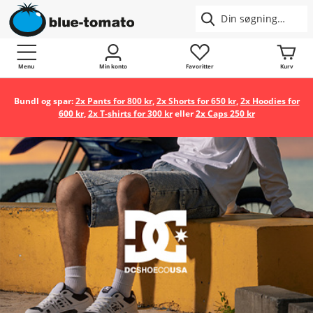
Menu
Min konto
Favoritter
Kurv
Bundl og spar:
2x Pants for 800 kr
,
2x Shorts for 650 kr
,
2x Hoodies for
600 kr
,
2x T-shirts for 300 kr
eller
2x Caps 250 kr