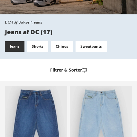
DC
Tøj
Bukser
Jeans
Jeans af DC
(
17
)
Jeans
Shorts
Chinos
Sweatpants
Filtrer & Sorter