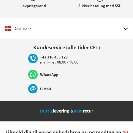
Lavprisgaranti
Sikker betaling med
SSL
Danmark
Vælg land
Kundeservice (alle tider CET)
+43 316 455 123
man.-fre.: 08.00 - 18.00
Deutschland
Österreich
Schweiz (Deutsch)
WhatsApp
Suisse (Français)
Svizzera (Italiano)
France
E-Mail
Nederland
Italia (Italiano)
Italien (Deutsch)
Hurtig
levering &
nem
retur
España
Suomi
United Kingdom
Tilmeld dig til vores nyhedsbrev nu og modtag en
10