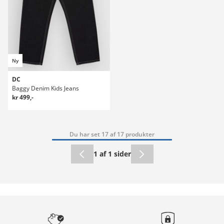
Ny
DC
Baggy Denim Kids Jeans
kr 499,-
Du har set 17 af 17 produkter
1 af 1 sider