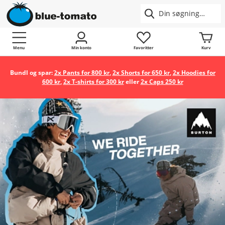
Menu
Min konto
Favoritter
Kurv
Bundl og spar:
2x Pants for 800 kr
,
2x Shorts for 650 kr
,
2x Hoodies for
600 kr
,
2x T-shirts for 300 kr
eller
2x Caps 250 kr