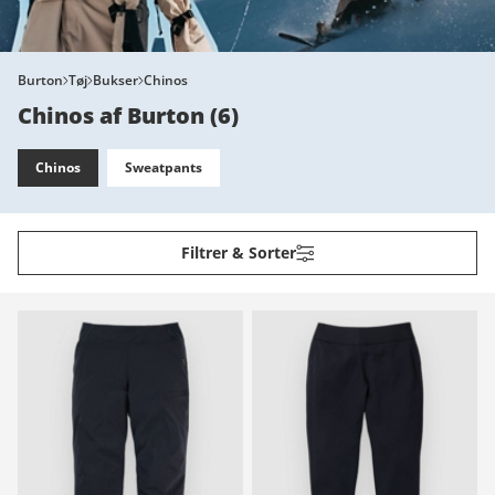
Burton
Tøj
Bukser
Chinos
Chinos af Burton
(
6
)
Chinos
Sweatpants
Filtrer & Sorter