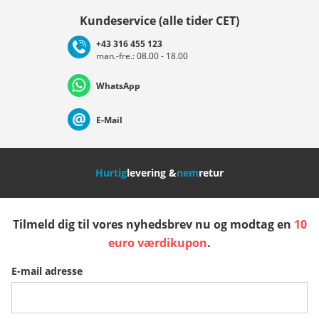
Vælg land
Kundeservice (alle tider CET)
+43 316 455 123
man.-fre.: 08.00 - 18.00
Deutschland
Österreich
Schweiz (Deutsch)
WhatsApp
Suisse (Français)
Svizzera (Italiano)
France
E-Mail
Nederland
Italia (Italiano)
Italien (Deutsch)
Hurtig
levering &
nem
retur
España
Suomi
United Kingdom
Tilmeld dig til vores nyhedsbrev nu og modtag en
10
Sverige
Slovenija
België (Nederlands)
euro værdikupon
.
E-mail adresse
Belgique (Français)
Danmark
Norge
Flere lande