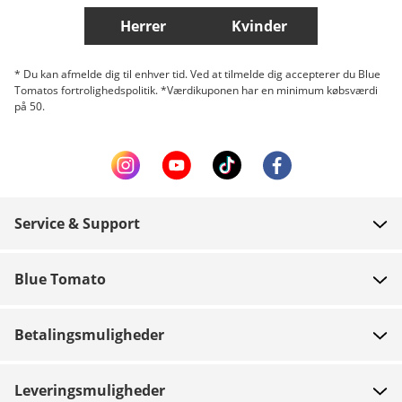
Herrer
Kvinder
* Du kan afmelde dig til enhver tid. Ved at tilmelde dig accepterer du Blue
Tomatos fortrolighedspolitik. *Værdikuponen har en minimum købsværdi
på 50.
Service & Support
FAQ
Blue Tomato
Kontakt
Om os
Betaling
Betalingsmuligheder
Butikker
Levering
Job
Retur
Leveringsmuligheder