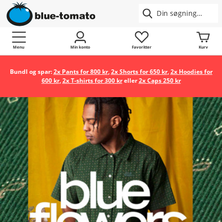
Menu
Min konto
Favoritter
Kurv
Bundl og spar:
2x Pants for 800 kr
,
2x Shorts for 650 kr
,
2x Hoodies for
600 kr
,
2x T-shirts for 300 kr
eller
2x Caps 250 kr