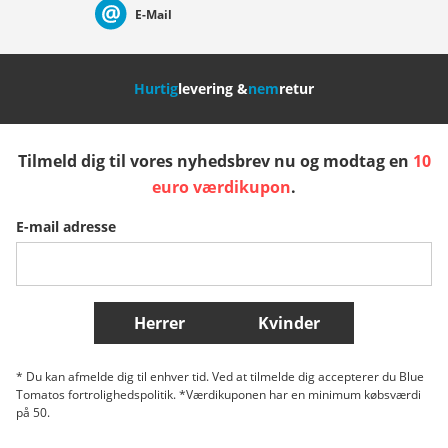
E-Mail
Nederland
Italia (Italiano)
Italien (Deutsch)
Hurtig
levering &
nem
retur
España
Suomi
United Kingdom
Tilmeld dig til vores nyhedsbrev nu og modtag en
10
Sverige
Slovenija
België (Nederlands)
euro værdikupon
.
E-mail adresse
Belgique (Français)
Danmark
Norge
Flere lande
Herrer
Kvinder
* Du kan afmelde dig til enhver tid. Ved at tilmelde dig accepterer du Blue
Tomatos fortrolighedspolitik. *Værdikuponen har en minimum købsværdi
på 50.