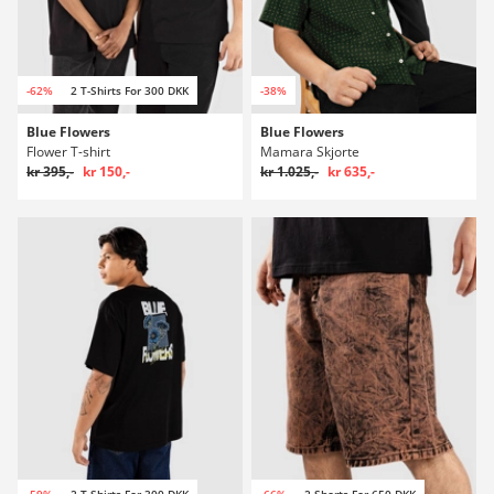
-62%
2 T-Shirts For 300 DKK
-38%
Blue Flowers
Blue Flowers
Flower T-shirt
Mamara Skjorte
kr 395,-
kr 150,-
kr 1.025,-
kr 635,-
-59%
2 T-Shirts For 300 DKK
-66%
2 Shorts For 650 DKK