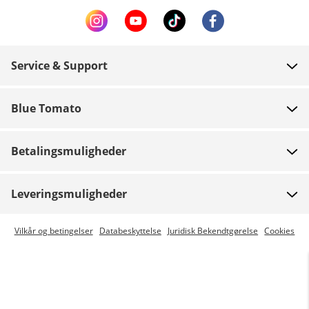
Service & Support
FAQ
Blue Tomato
Kontakt
Om os
Betaling
Betalingsmuligheder
Butikker
Levering
Job
Retur
Leveringsmuligheder
Team riders
Gavekort
Express levering er mulig
Vilkår og betingelser
Databeskyttelse
Juridisk Bekendtgørelse
Cookies
Blue World
Track din ordre
Presse
Zumiez