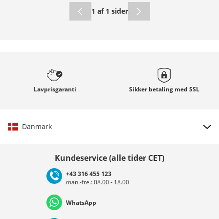
1 af 1 sider
Lavprisgaranti
Sikker betaling med
SSL
Danmark
Vælg land
Kundeservice (alle tider CET)
+43 316 455 123
man.-fre.: 08.00 - 18.00
Deutschland
Österreich
Schweiz (Deutsch)
WhatsApp
Suisse (Français)
Svizzera (Italiano)
France