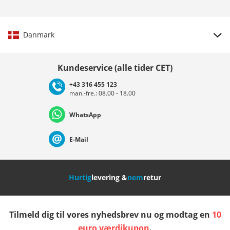
Danmark
Vælg land
Kundeservice (alle tider CET)
+43 316 455 123
man.-fre.: 08.00 - 18.00
Deutschland
Österreich
Schweiz (Deutsch)
WhatsApp
Suisse (Français)
Svizzera (Italiano)
France
E-Mail
Nederland
Italia (Italiano)
Italien (Deutsch)
Hurtig
levering &
nem
retur
España
Suomi
United Kingdom
Tilmeld dig til vores nyhedsbrev nu og modtag en
10
Sverige
Slovenija
België (Nederlands)
euro værdikupon
.