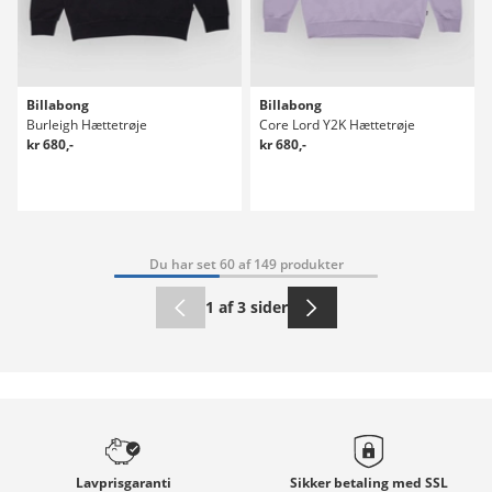
Billabong
Billabong
Burleigh Hættetrøje
Core Lord Y2K Hættetrøje
kr 680,-
kr 680,-
Du har set 60 af 149 produkter
1 af 3 sider
Lavprisgaranti
Sikker betaling med
SSL