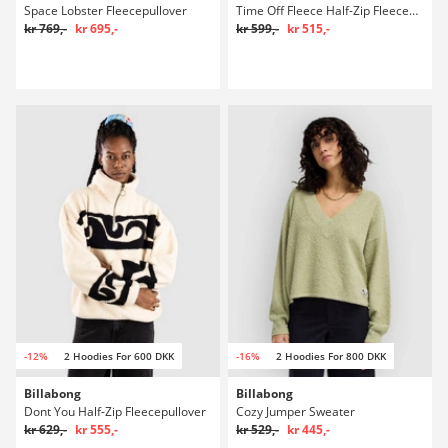
Space Lobster Fleecepullover
Time Off Fleece Half-Zip Fleecepullover
kr 769,-
kr 695,-
kr 599,-
kr 515,-
-12%
2 Hoodies For 600 DKK
-16%
2 Hoodies For 800 DKK
Billabong
Billabong
Dont You Half-Zip Fleecepullover
Cozy Jumper Sweater
kr 629,-
kr 555,-
kr 529,-
kr 445,-