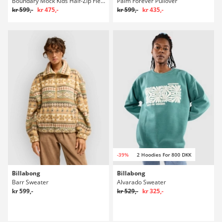
Boundary Mock Kids Half-Zip Fleecepullover
Palm Forever Pullover
kr 599,-
kr 475,-
kr 599,-
kr 435,-
-39%
2 Hoodies For 800 DKK
Billabong
Billabong
Barr Sweater
Alvarado Sweater
kr 599,-
kr 529,-
kr 325,-