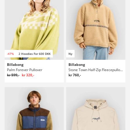
-47%
2 Hoodies For 600 DKK
Ny
Billabong
Billabong
Palm Forever Pullover
Stone Town Half-Zip Fleecepullover
kr 599,-
kr 320,-
kr 760,-