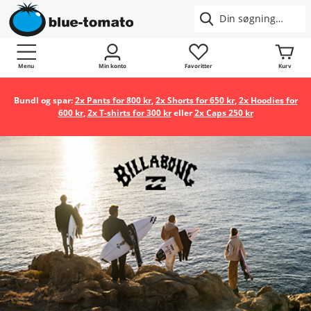
Menu
Min konto
Favoritter
Kurv
Bundl og spar:
2x Pants for 800 kr
,
2x Shorts for 650 kr
,
2x Hoodies for
600 kr
,
2x T-shirts for 300 kr
eller
2x Caps 250 kr