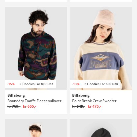
-15%
2 Hoodies For 800 DKK
-13%
2 Hoodies For 800 DKK
Billabong
Billabong
Boundary Taaffe Fleecepullover
Point Break Crew Sweater
kr 769,-
kr 655,-
kr 549,-
kr 475,-