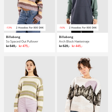
-13%
2 Hoodies For 800 DKK
-16%
2 Hoodies For 800 DKK
Billabong
Billabong
So Spaced Out Pullover
Arch Block Hættetrøje
kr 549,-
kr 475,-
kr 529,-
kr 445,-