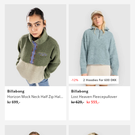
-12%
2 Hoodies For 600 DKK
Billabong
Billabong
Horizon Mock Neck Half Zip Half-Zip Fleecepullover
Lost Heaven Fleecepullover
kr 699,-
kr 629,-
kr 555,-