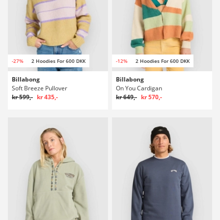
-27%
2 Hoodies For 600 DKK
-12%
2 Hoodies For 600 DKK
Billabong
Billabong
Soft Breeze Pullover
On You Cardigan
kr 599,-
kr 435,-
kr 649,-
kr 570,-