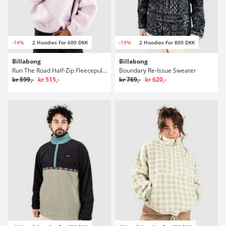
-14%
2 Hoodies For 600 DKK
-19%
2 Hoodies For 800 DKK
Billabong
Billabong
Run The Road Half-Zip Fleecepullover
Boundary Re-Issue Sweater
kr 599,-
kr 515,-
kr 769,-
kr 620,-