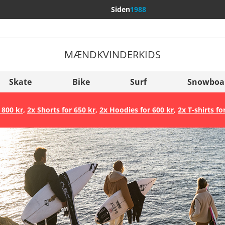
Siden
1988
MÆND
KVINDER
KIDS
Flere lande
Sverige
Skate
Bike
Surf
Snowboa
Slovenija
 800 kr
,
2x Shorts for 650 kr
,
2x Hoodies for 600 kr
,
2x T-shirts fo
België (Nederlands)
Belgique (Français)
Danmark
Norge