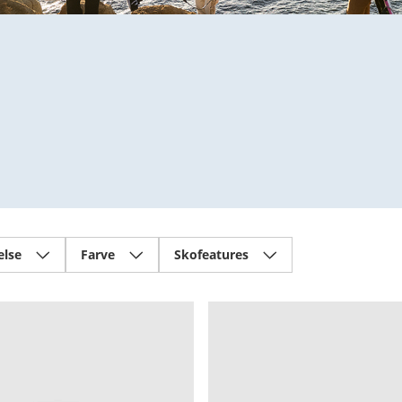
else
Farve
Skofeatures