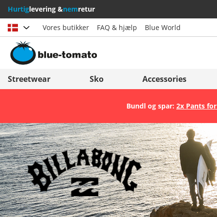
Hurtig
levering &
nem
retur
Vores butikker
FAQ & hjælp
Blue World
Vælg land
Deutschland
Nederland
Streetwear
Sko
Accessories
Österreich
Italia (Italiano)
Bundl og spar:
2x Pants for
Schweiz (Deutsch)
Italien (Deutsch)
Suisse (Français)
España
Svizzera (Italiano)
Suomi
France
United Kingdom