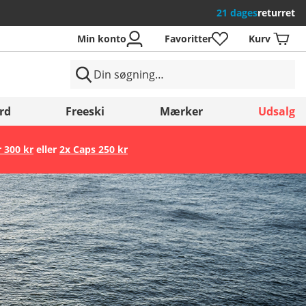
21 dages
returret
Min konto
Favoritter
Kurv
rd
Freeski
Mærker
Udsalg
r 300 kr
eller
2x Caps 250 kr
Gem