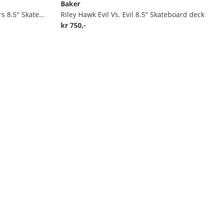
Baker
Andrew Reynolds Pots & Flowers 8.5" Skateboard deck
Riley Hawk Evil Vs. Evil 8.5" Skateboard deck
kr 750,-