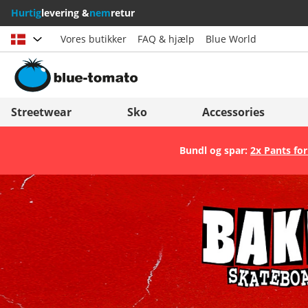
Hurtig
levering &
nem
retur
Vores butikker
FAQ & hjælp
Blue World
Vælg land
Deutschland
Nederland
Streetwear
Sko
Accessories
Österreich
Italia (Italiano)
Bundl og spar:
2x Pants for
Schweiz (Deutsch)
Italien (Deutsch)
Suisse (Français)
España
Svizzera (Italiano)
Suomi
France
United Kingdom