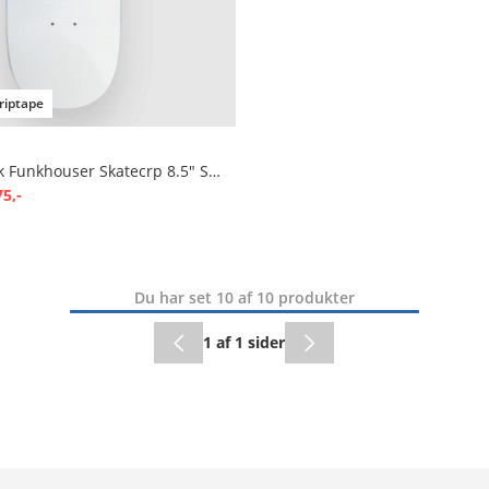
riptape
Tristan T-Funk Funkhouser Skatecrp 8.5" Skateboard deck
75,-
Du har set 10 af 10 produkter
1 af 1 sider