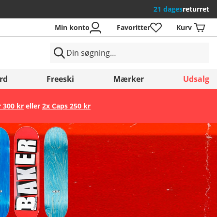
21 dages
returret
Min konto
Favoritter
Kurv
rd
Freeski
Mærker
Udsalg
r 300 kr
eller
2x Caps 250 kr
Gem