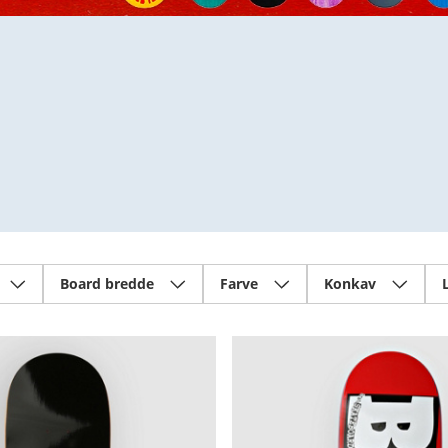
Board bredde
Farve
Konkav