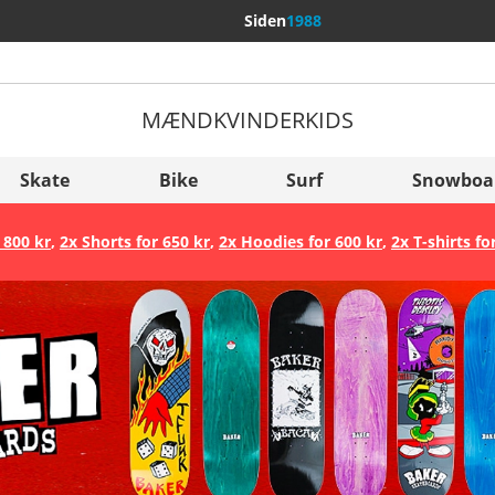
Siden
1988
MÆND
KVINDER
KIDS
Flere lande
Sverige
Skate
Bike
Surf
Snowboa
Slovenija
 800 kr
,
2x Shorts for 650 kr
,
2x Hoodies for 600 kr
,
2x T-shirts fo
België (Nederlands)
Belgique (Français)
Danmark
Norge