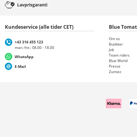
Lavprisgaranti
Kundeservice (alle tider CET)
Blue Toma
Om os
+43 316 455 123
Butikker
man.-fre.: 08.00 - 18.00
Job
Team riders
WhatsApp
Blue World
Presse
E-Mail
Zumiez