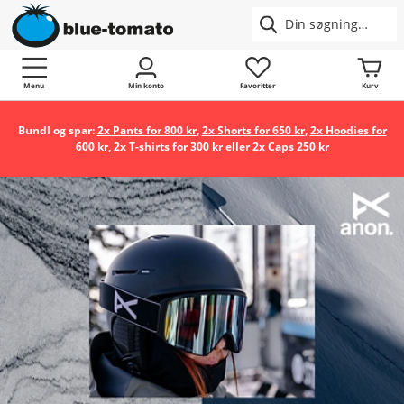
Menu
Min konto
Favoritter
Kurv
Bundl og spar:
2x Pants for 800 kr
,
2x Shorts for 650 kr
,
2x Hoodies for
600 kr
,
2x T-shirts for 300 kr
eller
2x Caps 250 kr