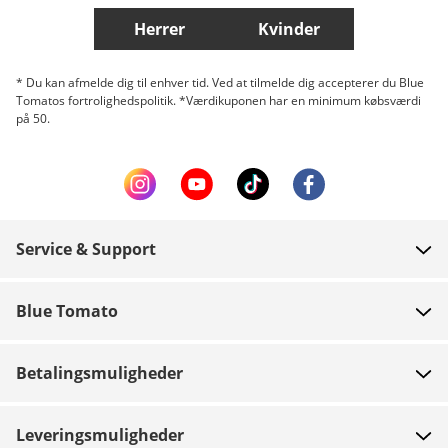
Herrer
Kvinder
* Du kan afmelde dig til enhver tid. Ved at tilmelde dig accepterer du Blue
Tomatos fortrolighedspolitik. *Værdikuponen har en minimum købsværdi
på 50.
Service & Support
FAQ
Blue Tomato
Kontakt
Om os
Betaling
Betalingsmuligheder
Butikker
Levering
Job
Retur
Leveringsmuligheder