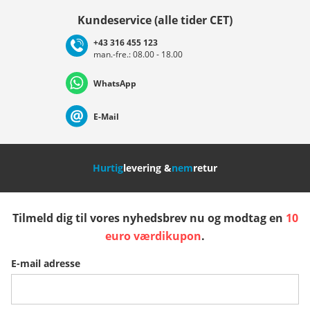
Vælg land
Kundeservice (alle tider CET)
+43 316 455 123
man.-fre.: 08.00 - 18.00
Deutschland
Österreich
Schweiz (Deutsch)
WhatsApp
Suisse (Français)
Svizzera (Italiano)
France
E-Mail
Nederland
Italia (Italiano)
Italien (Deutsch)
Hurtig
levering &
nem
retur
España
Suomi
United Kingdom
Tilmeld dig til vores nyhedsbrev nu og modtag en
10
Sverige
Slovenija
België (Nederlands)
euro værdikupon
.
E-mail adresse
Belgique (Français)
Danmark
Norge
Flere lande