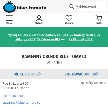
Menu
Můj účet
Oblíbené
Košík
Využij balíčky a ušetři:
2x Kalhoty za 100 €
,
2x Kraťasy za 90 €
,
2x
Mikiny za 80 €
,
2x Trička za 40 €
nebo
2x Kšiltovky 30 €
KAMENNÝ OBCHOD BLUE TOMATO
LAUSANNE
PŘEHLED OBCHODŮ
VYHLEDÁVAČ OBCHODŮ
MŮJ OBCHOD
Rue St. Laurent 37
CH-1003 Lausanne
+41213101950
lausanne@blue-tomato.com