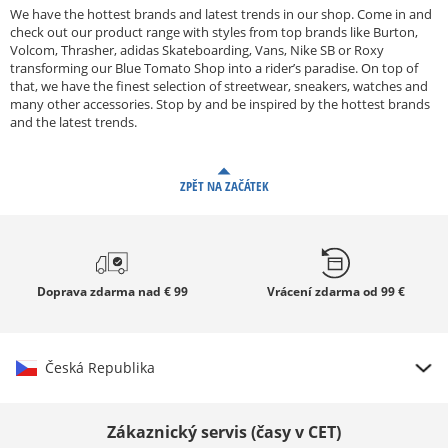
We have the hottest brands and latest trends in our shop. Come in and
check out our product range with styles from top brands like Burton,
Volcom, Thrasher, adidas Skateboarding, Vans, Nike SB or Roxy
transforming our Blue Tomato Shop into a rider’s paradise. On top of
that, we have the finest selection of streetwear, sneakers, watches and
many other accessories. Stop by and be inspired by the hottest brands
and the latest trends.
ZPĚT NA ZAČÁTEK
Doprava zdarma
nad € 99
Vrácení zdarma
od 99 €
Česká Republika
Vybrat zemi
Zákaznický servis (časy v CET)