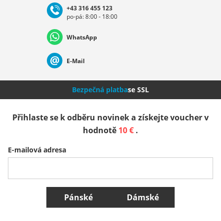
+43 316 455 123
po-pá: 8:00 - 18:00
Deutschland
Österreich
Schweiz (Deutsch)
WhatsApp
Suisse (Français)
Svizzera (Italiano)
France
E-Mail
Nederland
Italia (Italiano)
Italien (Deutsch)
Bezpečná platba
se SSL
España
Suomi
United Kingdom
Přihlaste se k odběru novinek a získejte voucher v
hodnotě
10 €
.
Sverige
Slovenija
België (Nederlands)
E-mailová adresa
Belgique (Français)
Danmark
Norge
Všechny země
Pánské
Dámské