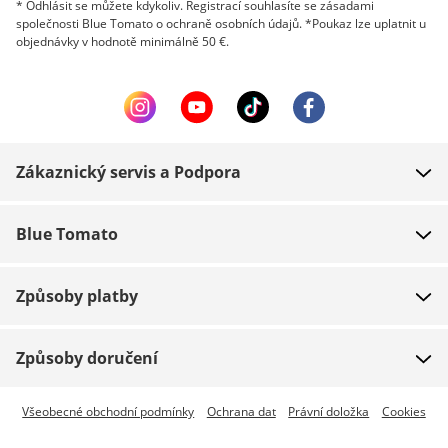
* Odhlásit se můžete kdykoliv. Registrací souhlasíte se zásadami
společnosti Blue Tomato o ochraně osobních údajů. *Poukaz lze uplatnit u
objednávky v hodnotě minimálně 50 €.
Zákaznický servis a Podpora
FAQ
Blue Tomato
Kontakt
O nás
Platba
Způsoby platby
Obchody
Dodání
Práce
Navrácení zboží
Způsoby doručení
Team riders
Dárkové poukazy
Expresní doručení je dostupné
Všeobecné obchodní podmínky
Ochrana dat
Právní doložka
Cookies
Blue World
Sledování zásilky