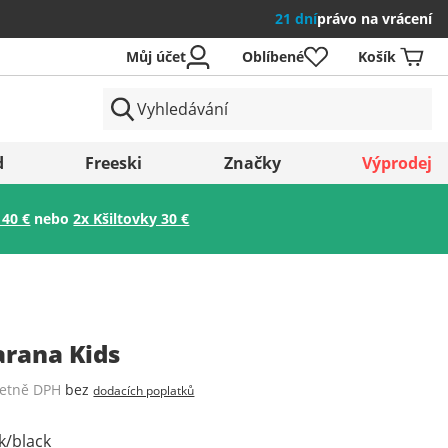
21 dní
právo na vrácení
Můj účet
Oblíbené
Košík
země
d
Freeski
Značky
Výprodej
 40 €
nebo
2x Kšiltovky 30 €
Uložit
arana Kids
četně DPH
bez
dodacích poplatků
k/black