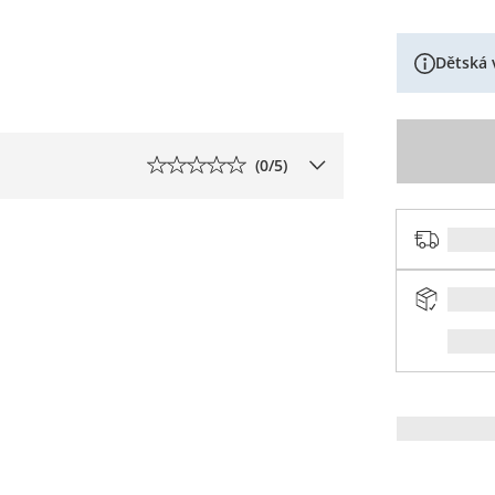
Dětská 
(
0
/5)