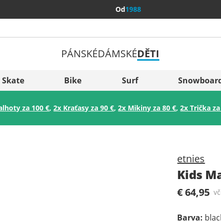
Od
1988
PÁNSKÉ
DÁMSKÉ
DĚTI
Všechny 
Sverige
Skate
Bike
Surf
Snowboar
Slovenija
alhoty za 100 €
,
2x Kraťasy za 90 €
,
2x Mikiny za 80 €
,
2x Trička za
België (Nederlands)
Belgique (Français)
Danmark
etnies
Norge
Kids M
€ 64,95
v
Barva
:
blac