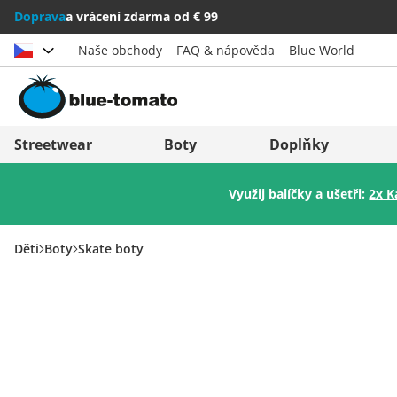
Doprava
a vrácení zdarma od € 99
Naše obchody
FAQ & nápověda
Blue World
Vybrat zemi
Deutschland
Nederland
Streetwear
Boty
Doplňky
Österreich
Italia (Italiano)
Využij balíčky a ušetři:
2x K
Schweiz (Deutsch)
Italien (Deutsch)
Suisse (Français)
España
Děti
Boty
Skate boty
Svizzera (Italiano)
Suomi
France
United Kingdom