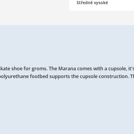
Středně vysoké
skate shoe for groms. The Marana comes with a cupsole, it'
polyurethane footbed supports the cupsole construction. Th