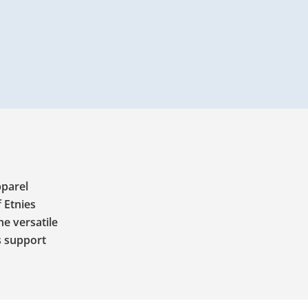
pparel
 Etnies
e versatile
s support