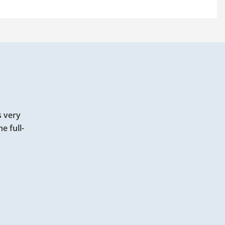
s very
e full-