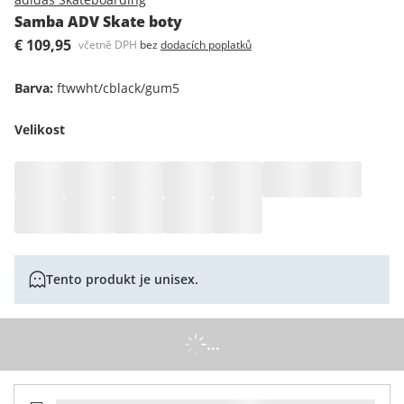
Samba ADV Skate boty
€ 109,95
včetně DPH
bez
dodacích poplatků
Barva
:
ftwwht/cblack/gum5
Velikost
Tento produkt je unisex.
...