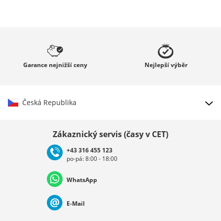
Garance
nejnižší ceny
Nejlepší
výběr
Česká Republika
Vybrat zemi
Zákaznický servis (časy v CET)
+43 316 455 123
po-pá: 8:00 - 18:00
Deutschland
Österreich
Schweiz (Deutsch)
WhatsApp
Suisse (Français)
Svizzera (Italiano)
France
E-Mail