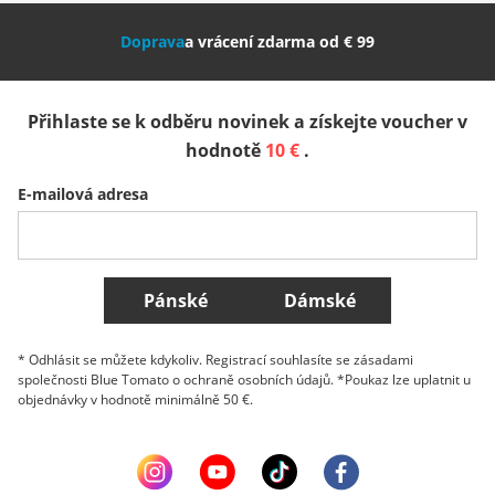
Nederland
Italia (Italiano)
Italien (Deutsch)
Doprava
a vrácení zdarma od € 99
España
Suomi
United Kingdom
Přihlaste se k odběru novinek a získejte voucher v
Sverige
Slovenija
België (Nederlands)
hodnotě
10 €
.
E-mailová adresa
Belgique (Français)
Danmark
Norge
Všechny země
Pánské
Dámské
* Odhlásit se můžete kdykoliv. Registrací souhlasíte se zásadami
společnosti Blue Tomato o ochraně osobních údajů. *Poukaz lze uplatnit u
objednávky v hodnotě minimálně 50 €.