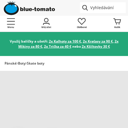
Menu
Můj účet
Oblíbené
Košík
Využij balíčky a ušetři:
2x Kalhoty za 100 €
,
2x Kraťasy za 90 €
,
2x
Mikiny za 80 €
,
2x Trička za 40 €
nebo
2x Kšiltovky 30 €
Pánské
Boty
Skate boty