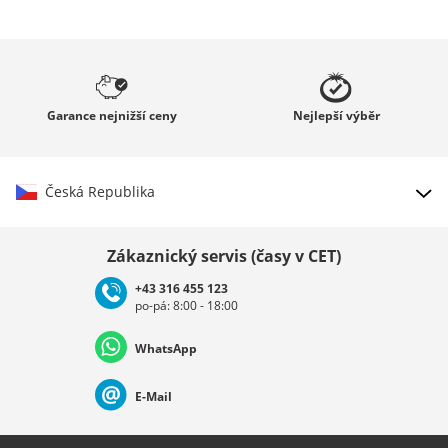
Garance
nejnižší ceny
Nejlepší
výběr
Česká Republika
Vybrat zemi
Zákaznický servis (časy v CET)
+43 316 455 123
po-pá: 8:00 - 18:00
Deutschland
Österreich
Schweiz (Deutsch)
WhatsApp
Suisse (Français)
Svizzera (Italiano)
France
E-Mail
Nederland
Italia (Italiano)
Italien (Deutsch)