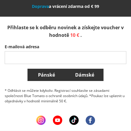
Doprava
a vrácení zdarma od € 99
España
Suomi
United Kingdom
Přihlaste se k odběru novinek a získejte voucher v
Sverige
Slovenija
België (Nederlands)
hodnotě
10 €
.
E-mailová adresa
Belgique (Français)
Danmark
Norge
Všechny země
Pánské
Dámské
* Odhlásit se můžete kdykoliv. Registrací souhlasíte se zásadami
společnosti Blue Tomato o ochraně osobních údajů. *Poukaz lze uplatnit u
objednávky v hodnotě minimálně 50 €.