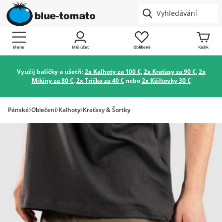
Menu
Můj účet
Oblíbené
Košík
Využij balíčky a ušetři:
2x Kalhoty za 100 €
,
2x Kraťasy za 90 €
,
2x
Mikiny za 80 €
,
2x Trička za 40 €
nebo
2x Kšiltovky 30 €
Pánské
Oblečení
Kalhoty
Kraťasy & Šortky