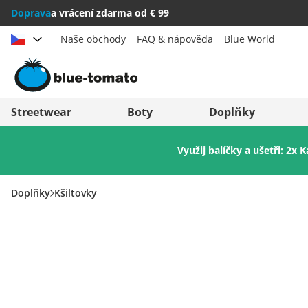
Doprava
a vrácení zdarma od € 99
Naše obchody
FAQ & nápověda
Blue World
Vybrat zemi
Deutschland
Nederland
Streetwear
Boty
Doplňky
Österreich
Italia (Italiano)
Využij balíčky a ušetři:
2x K
Schweiz (Deutsch)
Italien (Deutsch)
Suisse (Français)
España
Doplňky
Kšiltovky
Svizzera (Italiano)
Suomi
France
United Kingdom