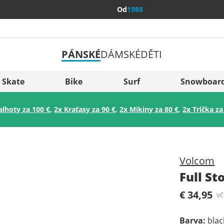
Od
1988
PÁNSKÉ
DÁMSKÉ
DĚTI
Všechny 
Sverige
Skate
Bike
Surf
Snowboar
Slovenija
alhoty za 100 €
,
2x Kraťasy za 90 €
,
2x Mikiny za 80 €
,
2x Trička za
België (Nederlands)
Belgique (Français)
Danmark
Volcom
Norge
Full St
€ 34,95
v
Barva
:
blac