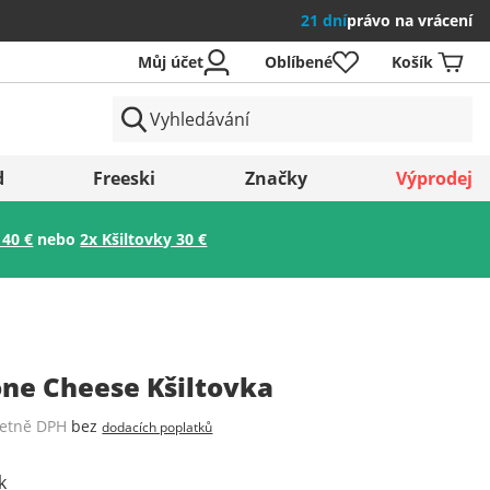
21 dní
právo na vrácení
Můj účet
Oblíbené
Košík
země
d
Freeski
Značky
Výprodej
 40 €
nebo
2x Kšiltovky 30 €
Uložit
one Cheese Kšiltovka
četně DPH
bez
dodacích poplatků
k