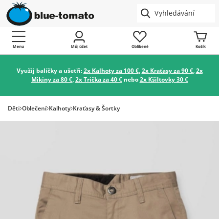
Menu
Můj účet
Oblíbené
Košík
Využij balíčky a ušetři:
2x Kalhoty za 100 €
,
2x Kraťasy za 90 €
,
2x
Mikiny za 80 €
,
2x Trička za 40 €
nebo
2x Kšiltovky 30 €
Děti
Oblečení
Kalhoty
Kraťasy & Šortky