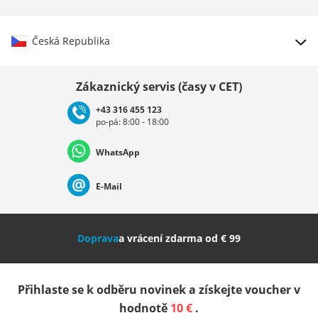
Česká Republika
Vybrat zemi
Zákaznický servis (časy v CET)
+43 316 455 123
po-pá: 8:00 - 18:00
Deutschland
Österreich
Schweiz (Deutsch)
WhatsApp
Suisse (Français)
Svizzera (Italiano)
France
E-Mail
Nederland
Italia (Italiano)
Italien (Deutsch)
Doprava
a vrácení zdarma od € 99
España
Suomi
United Kingdom
Přihlaste se k odběru novinek a získejte voucher v
Sverige
Slovenija
België (Nederlands)
hodnotě
10 €
.