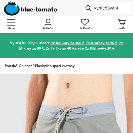
Menu
Můj účet
Oblíbené
Košík
Využij balíčky a ušetři:
2x Kalhoty za 100 €
,
2x Kraťasy za 90 €
,
2x
Mikiny za 80 €
,
2x Trička za 40 €
nebo
2x Kšiltovky 30 €
Pánské
Oblečení
Plavky
Koupací kraťasy