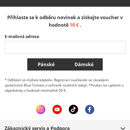
España
Suomi
United Kingdom
Přihlaste se k odběru novinek a získejte voucher v
Sverige
Slovenija
België (Nederlands)
hodnotě
10 €
.
E-mailová adresa
Belgique (Français)
Danmark
Norge
Všechny země
Pánské
Dámské
* Odhlásit se můžete kdykoliv. Registrací souhlasíte se zásadami
společnosti Blue Tomato o ochraně osobních údajů. *Poukaz lze uplatnit u
objednávky v hodnotě minimálně 50 €.
Zákaznický servis a Podpora