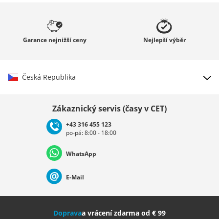
Garance
nejnižší ceny
Nejlepší
výběr
Česká Republika
Vybrat zemi
Zákaznický servis (časy v CET)
+43 316 455 123
po-pá: 8:00 - 18:00
Deutschland
Österreich
Schweiz (Deutsch)
WhatsApp
Suisse (Français)
Svizzera (Italiano)
France
E-Mail
Nederland
Italia (Italiano)
Italien (Deutsch)
Doprava
a vrácení zdarma od € 99