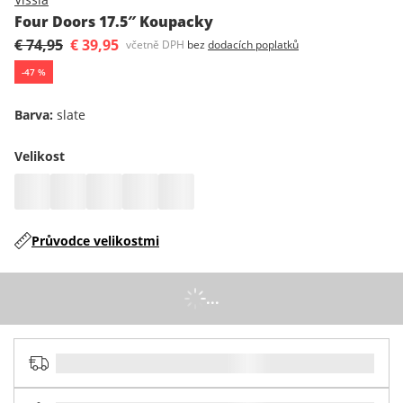
Four Doors 17.5″ Koupacky
€ 74,95
€ 39,95
včetně DPH
bez
dodacích poplatků
-
47
%
Barva
:
slate
Velikost
Průvodce velikostmi
...