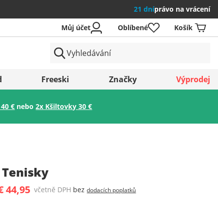
21 dní
právo na vrácení
Můj účet
Oblíbené
Košík
země
d
Freeski
Značky
Výprodej
 40 €
nebo
2x Kšiltovky 30 €
Uložit
 Tenisky
€ 44,95
včetně DPH
bez
dodacích poplatků