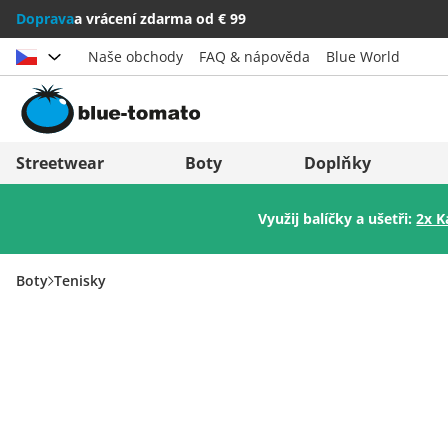
Doprava
a vrácení zdarma od € 99
Naše obchody
FAQ & nápověda
Blue World
Vybrat zemi
Deutschland
Nederland
Streetwear
Boty
Doplňky
Österreich
Italia (Italiano)
Využij balíčky a ušetři:
2x K
Schweiz (Deutsch)
Italien (Deutsch)
Suisse (Français)
España
Boty
Tenisky
Svizzera (Italiano)
Suomi
France
United Kingdom