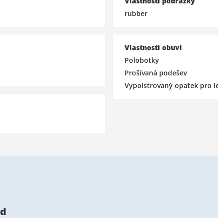
Vlastnosti podrážky
rubber
Vlastnosti obuvi
Polobotky
Prošívaná podešev
Vypolstrovaný opatek pro le
ed