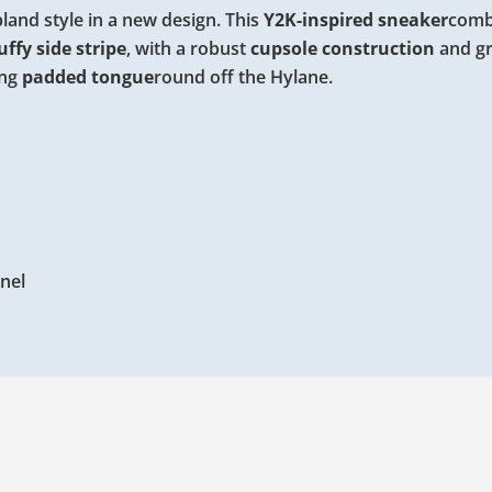
land style in a new design. This
Y2K-inspired sneaker
comb
uffy side stripe
, with a robust
cupsole construction
and gr
ing
padded tongue
round off the Hylane.
nel