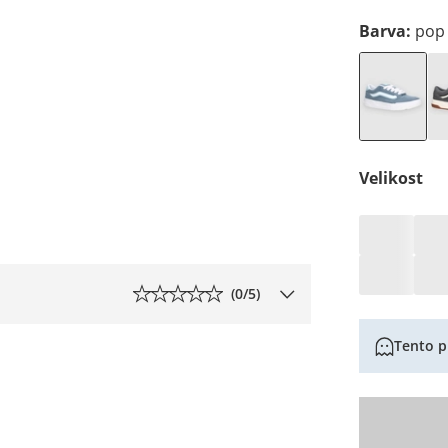
Barva
:
pop
Velikost
(
0
/5)
Tento p