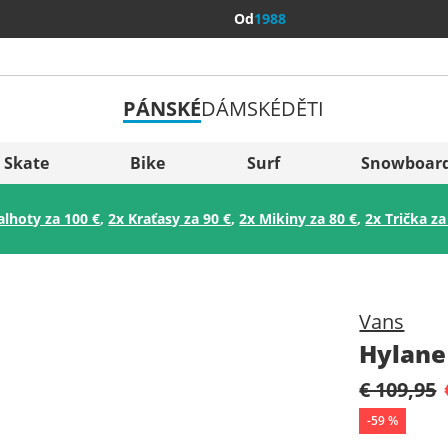
Od
1988
PÁNSKÉ
DÁMSKÉ
DĚTI
Všechny 
Sverige
Skate
Bike
Surf
Snowboar
Slovenija
alhoty za 100 €
,
2x Kraťasy za 90 €
,
2x Mikiny za 80 €
,
2x Trička za
België (Nederlands)
Belgique (Français)
Danmark
Vans
Norge
Hylane
€ 109,95
-
59
%