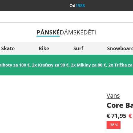
Od
1988
PÁNSKÉ
DÁMSKÉ
DĚTI
Všechny 
Sverige
Skate
Bike
Surf
Snowboar
Slovenija
alhoty za 100 €
,
2x Kraťasy za 90 €
,
2x Mikiny za 80 €
,
2x Trička za
België (Nederlands)
Belgique (Français)
Danmark
Vans
Norge
Core Ba
€ 71,95
€
-
38
%