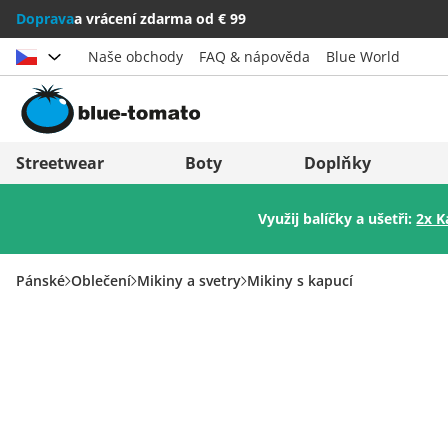
Doprava
a vrácení zdarma od € 99
Naše obchody
FAQ & nápověda
Blue World
Vybrat zemi
Deutschland
Nederland
Streetwear
Boty
Doplňky
Österreich
Italia (Italiano)
Využij balíčky a ušetři:
2x K
Schweiz (Deutsch)
Italien (Deutsch)
Suisse (Français)
España
Pánské
Oblečení
Mikiny a svetry
Mikiny s kapucí
Svizzera (Italiano)
Suomi
France
United Kingdom