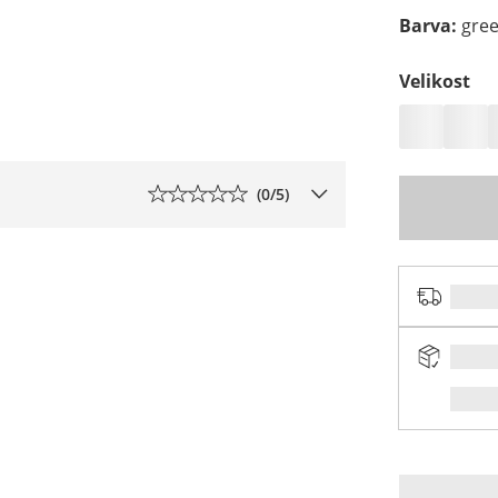
Barva
:
gree
Velikost
(
0
/5)