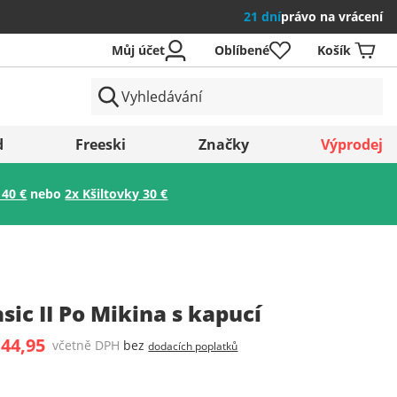
21 dní
právo na vrácení
Můj účet
Oblíbené
Košík
země
d
Freeski
Značky
Výprodej
 40 €
nebo
2x Kšiltovky 30 €
Uložit
sic II Po Mikina s kapucí
 44,95
včetně DPH
bez
dodacích poplatků