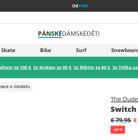
Od
1988
PÁNSKÉ
DÁMSKÉ
DĚTI
Všechny 
Sverige
Skate
Bike
Surf
Snowboar
Slovenija
alhoty za 100 €
,
2x Kraťasy za 90 €
,
2x Mikiny za 80 €
,
2x Trička za
België (Nederlands)
Belgique (Français)
rmace o modelu
Danmark
The Dude
Norge
Switch 
€ 79,95
€
-
44
%