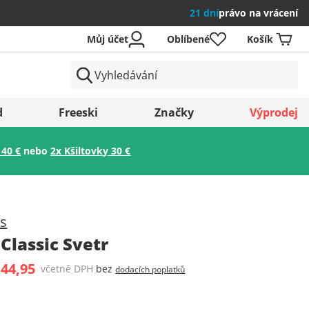
21 dní
právo na vrácení
Můj účet
Oblíbené
Košík
země
d
Freeski
Značky
Výprodej
 40 €
nebo
2x Kšiltovky 30 €
Uložit
s
Classic Svetr
 44,95
včetně DPH
bez
dodacích poplatků