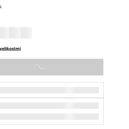
k
velikostmi
...