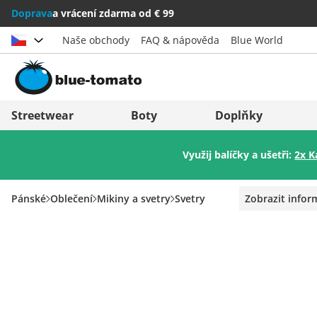
Doprava
a vrácení zdarma od € 99
Naše obchody
FAQ & nápověda
Blue World
Vybrat zemi
Deutschland
Nederland
Streetwear
Boty
Doplňky
Österreich
Italia (Italiano)
Využij balíčky a ušetři:
2x K
Schweiz (Deutsch)
Italien (Deutsch)
Suisse (Français)
España
Pánské
Oblečení
Mikiny a svetry
Svetry
Zobrazit info
Svizzera (Italiano)
Suomi
France
United Kingdom