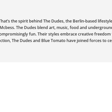
hat’s the spirit behind The Dudes, the Berlin-based lifestyl
r Mcbess. The Dudes blend art, music, food and undergroun
ncompromisingly fun. Their styles embrace creative freedom
ction, The Dudes and Blue Tomato have joined forces to ce