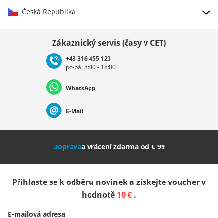
Česká Republika
Vybrat zemi
Zákaznický servis (časy v CET)
+43 316 455 123
po-pá: 8:00 - 18:00
Deutschland
Österreich
Schweiz (Deutsch)
WhatsApp
Suisse (Français)
Svizzera (Italiano)
France
E-Mail
Nederland
Italia (Italiano)
Italien (Deutsch)
Doprava
a vrácení zdarma od € 99
España
Suomi
United Kingdom
Přihlaste se k odběru novinek a získejte voucher v
Sverige
Slovenija
België (Nederlands)
hodnotě
10 €
.
E-mailová adresa