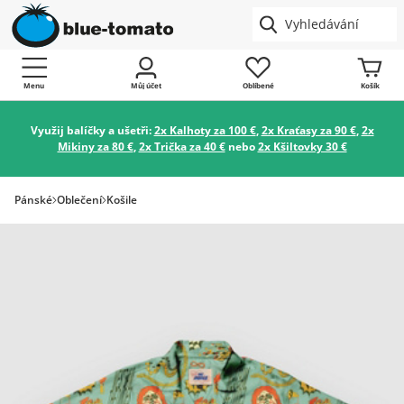
Menu
Můj účet
Oblíbené
Košík
Využij balíčky a ušetři:
2x Kalhoty za 100 €
,
2x Kraťasy za 90 €
,
2x
Mikiny za 80 €
,
2x Trička za 40 €
nebo
2x Kšiltovky 30 €
Pánské
Oblečení
Košile