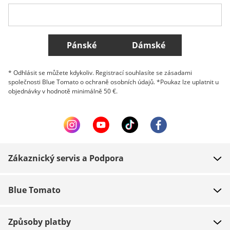
Belgique (Français)
Danmark
Norge
Všechny země
Pánské
Dámské
* Odhlásit se můžete kdykoliv. Registrací souhlasíte se zásadami
společnosti Blue Tomato o ochraně osobních údajů. *Poukaz lze uplatnit u
objednávky v hodnotě minimálně 50 €.
Zákaznický servis a Podpora
FAQ
Blue Tomato
Kontakt
O nás
Platba
Způsoby platby