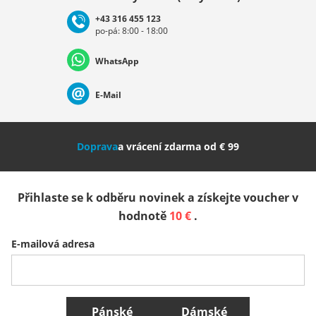
+43 316 455 123
po-pá: 8:00 - 18:00
Deutschland
Österreich
Schweiz (Deutsch)
WhatsApp
Suisse (Français)
Svizzera (Italiano)
France
E-Mail
Nederland
Italia (Italiano)
Italien (Deutsch)
Doprava
a vrácení zdarma od € 99
España
Suomi
United Kingdom
Přihlaste se k odběru novinek a získejte voucher v
Sverige
Slovenija
België (Nederlands)
hodnotě
10 €
.
E-mailová adresa
Belgique (Français)
Danmark
Norge
Všechny země
Pánské
Dámské