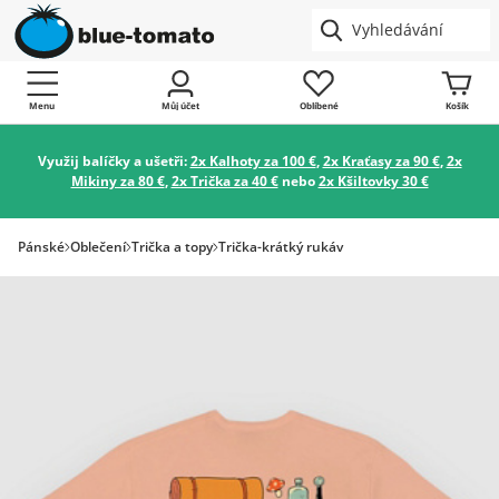
Menu
Můj účet
Oblíbené
Košík
Využij balíčky a ušetři:
2x Kalhoty za 100 €
,
2x Kraťasy za 90 €
,
2x
Mikiny za 80 €
,
2x Trička za 40 €
nebo
2x Kšiltovky 30 €
Pánské
Oblečení
Trička a topy
Trička-krátký rukáv