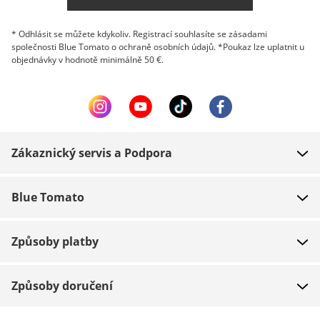
* Odhlásit se můžete kdykoliv. Registrací souhlasíte se zásadami
společnosti Blue Tomato o ochraně osobních údajů. *Poukaz lze uplatnit u
objednávky v hodnotě minimálně 50 €.
Zákaznický servis a Podpora
FAQ
Blue Tomato
Kontakt
O nás
Platba
Způsoby platby
Obchody
Dodání
Práce
Navrácení zboží
Způsoby doručení
Team riders
Dárkové poukazy