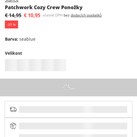
Patchwork Cozy Crew Ponožky
€ 14,95
€ 10,95
včetně DPH
bez
dodacích poplatků
-
27
%
Barva
:
seablue
Velikost
...