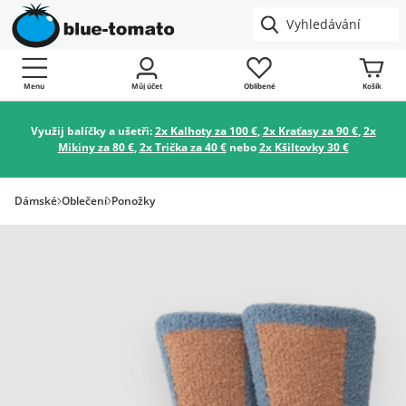
Menu
Můj účet
Oblíbené
Košík
Využij balíčky a ušetři:
2x Kalhoty za 100 €
,
2x Kraťasy za 90 €
,
2x
Mikiny za 80 €
,
2x Trička za 40 €
nebo
2x Kšiltovky 30 €
Dámské
Oblečení
Ponožky