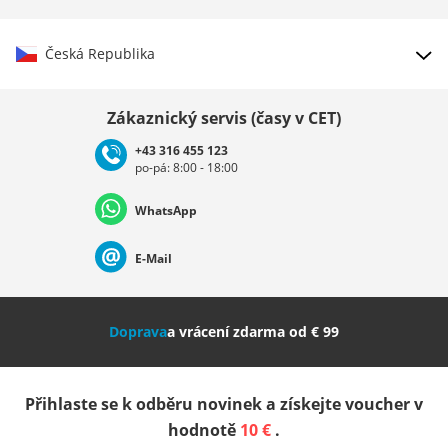
Česká Republika
Vybrat zemi
Zákaznický servis (časy v CET)
+43 316 455 123
po-pá: 8:00 - 18:00
Deutschland
Österreich
Schweiz (Deutsch)
WhatsApp
Suisse (Français)
Svizzera (Italiano)
France
E-Mail
Nederland
Italia (Italiano)
Italien (Deutsch)
Doprava
a vrácení zdarma od € 99
España
Suomi
United Kingdom
Přihlaste se k odběru novinek a získejte voucher v
Sverige
Slovenija
België (Nederlands)
hodnotě
10 €
.