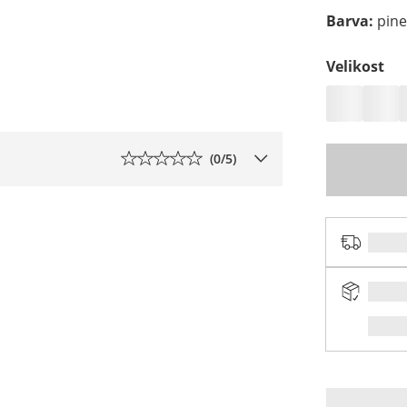
Barva
:
pin
Velikost
(
0
/5)