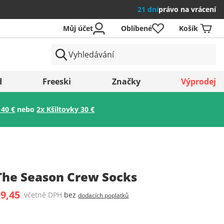
21 dní
právo na vrácení
Můj účet
Oblíbené
Košík
země
d
Freeski
Značky
Výprodej
 40 €
nebo
2x Kšiltovky 30 €
Uložit
The Season Crew Socks
 9,45
včetně DPH
bez
dodacích poplatků