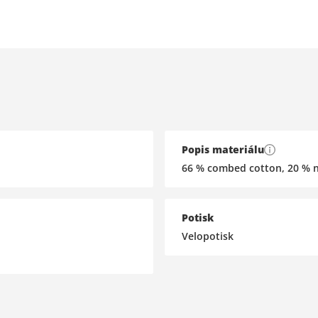
Popis materiálu
66 % combed cotton, 20 % n
Potisk
Velopotisk