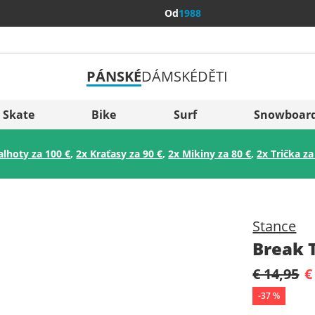
Od
1988
PÁNSKÉ
DÁMSKÉ
DĚTI
Všechny 
Sverige
Skate
Bike
Surf
Snowboar
Slovenija
alhoty za 100 €
,
2x Kraťasy za 90 €
,
2x Mikiny za 80 €
,
2x Trička za
België (Nederlands)
Belgique (Français)
Danmark
Stance
Norge
Break 
€ 14,95
€
-
37
%