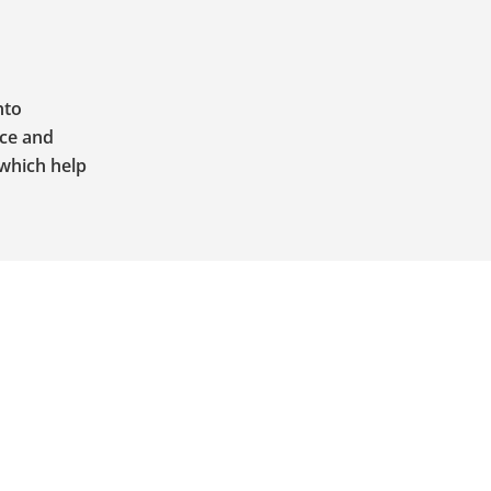
nto
nce and
 which help