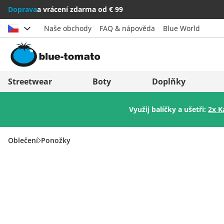
Doprava
a vrácení zdarma od € 99
Naše obchody
FAQ & nápověda
Blue World
Vybrat zemi
Deutschland
Nederland
Streetwear
Boty
Doplňky
Österreich
Italia (Italiano)
Využij balíčky a ušetři:
2x K
Schweiz (Deutsch)
Italien (Deutsch)
Suisse (Français)
España
Oblečení
Ponožky
Svizzera (Italiano)
Suomi
France
United Kingdom